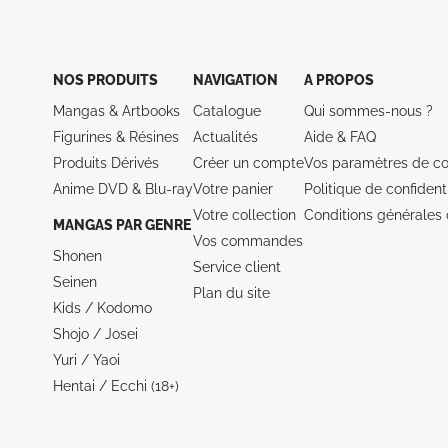
NOS PRODUITS
NAVIGATION
A PROPOS
Mangas & Artbooks
Catalogue
Qui sommes-nous ?
Figurines & Résines
Actualités
Aide &
FAQ
Produits Dérivés
Créer un compte
Vos paramètres de co
Anime DVD & Blu‑ray
Votre panier
Politique de confidenti
Votre collection
Conditions générales 
MANGAS PAR GENRE
Vos commandes
Shonen
Service client
Seinen
Plan du site
Kids / Kodomo
Shojo / Josei
Yuri / Yaoi
Hentai / Ecchi (18+)