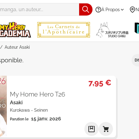
À Propos
N
Auteur Asaki
Asaki" - Par Date de parution - Ca
sponible
.
DI
7,95 €
My Home Hero T26
Asaki
Kurokawa
-
Seinen
15 janv. 2026
Parution le