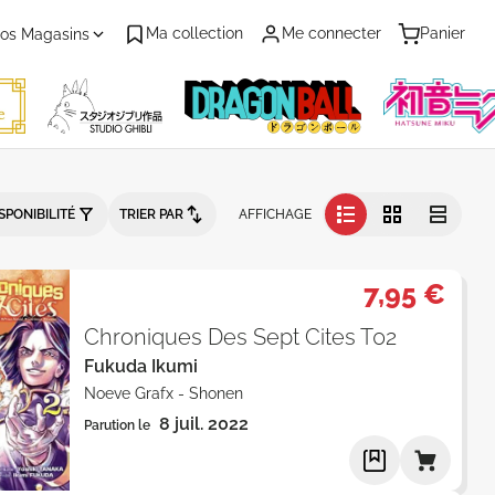
Ma collection
Me connecter
Panier
os Magasins
ante - Catalogue produits
SPONIBILITÉ
TRIER PAR
AFFICHAGE
7,95 €
Chroniques Des Sept Cites T02
Fukuda Ikumi
Noeve Grafx
-
Shonen
8 juil. 2022
Parution le