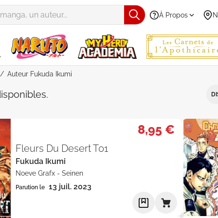
À Propos
N
Auteur Fukuda Ikumi
Fukuda Ikumi" - Par Prix décroiss
isponibles
.
DI
8,95 €
Fleurs Du Desert T01
Fukuda Ikumi
Noeve Grafx
-
Seinen
13 juil. 2023
Parution le