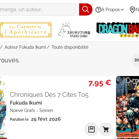
À Propos
N
Auteur Fukuda Ikumi
Toute disponibilité
Fukuda Ikumi" - Toute disponibilit
rouvés
.
DI
7,95 €
Chroniques Des 7 Cites T05
Fukuda Ikumi
Noeve Grafx
-
Seinen
25 févr. 2026
Parution le