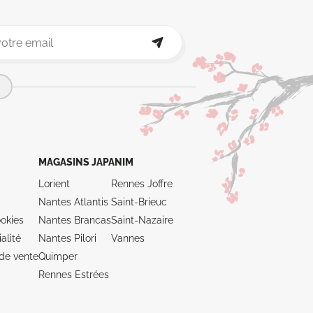
MAGASINS JAPANIM
Lorient
Rennes Joffre
Nantes Atlantis
Saint-Brieuc
okies
Nantes Brancas
Saint-Nazaire
alité
Nantes Pilori
Vannes
de vente
Quimper
Rennes Estrées