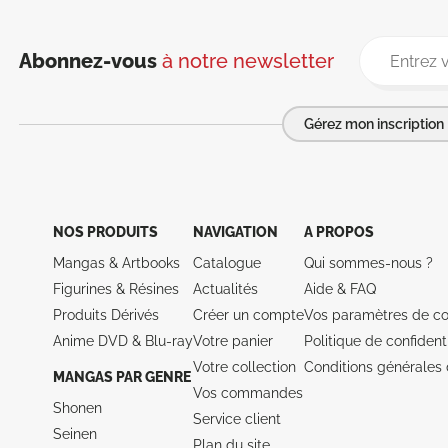
Abonnez-vous
à notre newsletter
Gérez mon inscription
NOS PRODUITS
NAVIGATION
A PROPOS
Mangas & Artbooks
Catalogue
Qui sommes-nous ?
Figurines & Résines
Actualités
Aide &
FAQ
Produits Dérivés
Créer un compte
Vos paramètres de co
Anime DVD & Blu‑ray
Votre panier
Politique de confidenti
Votre collection
Conditions générales 
MANGAS PAR GENRE
Vos commandes
Shonen
Service client
Seinen
Plan du site