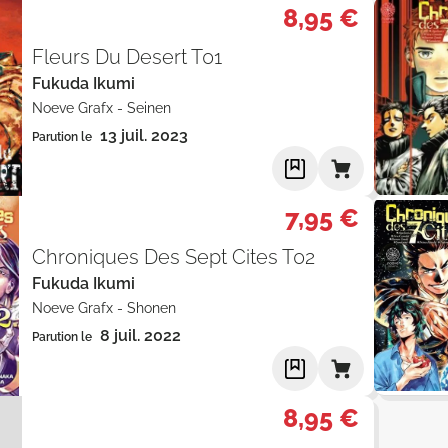
8,95 €
Fleurs Du Desert T01
Fukuda Ikumi
Noeve Grafx
-
Seinen
13 juil. 2023
Parution le
7,95 €
Chroniques Des Sept Cites T02
Fukuda Ikumi
Noeve Grafx
-
Shonen
8 juil. 2022
Parution le
8,95 €