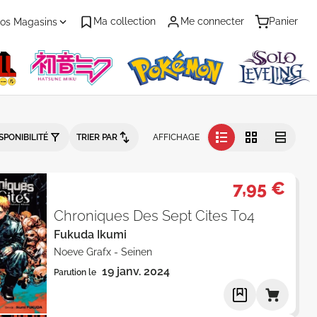
Ma collection
Me connecter
Panier
os Magasins
é - Par Date de parution - Catalo
SPONIBILITÉ
TRIER PAR
AFFICHAGE
7,95 €
Chroniques Des Sept Cites T04
Fukuda Ikumi
Noeve Grafx
-
Seinen
19 janv. 2024
Parution le