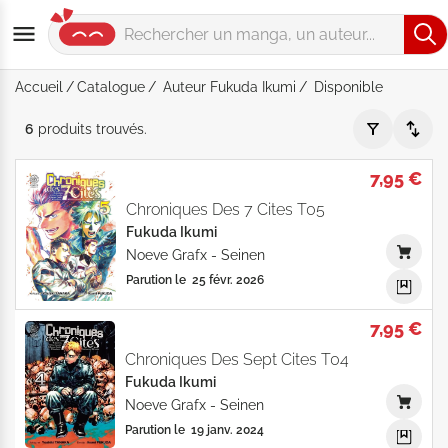
Accueil
Catalogue
Auteur Fukuda Ikumi
Disponible
Auteur "Fukuda Ikumi" - Disponible - Par Date de parution - 
6
produits
trouvés
.
7,95 €
Chroniques Des 7 Cites T05
Fukuda Ikumi
Noeve Grafx
-
Seinen
Parution le
25 févr. 2026
7,95 €
Chroniques Des Sept Cites T04
Fukuda Ikumi
Noeve Grafx
-
Seinen
Parution le
19 janv. 2024