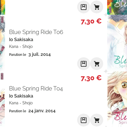
7,30 €
Blue Spring Ride T06
Io Sakisaka
Kana
-
Shojo
3 juil. 2014
Parution le
7,30 €
Blue Spring Ride T04
Io Sakisaka
Kana
-
Shojo
24 janv. 2014
Parution le