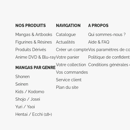
NOS PRODUITS
NAVIGATION
A PROPOS
Mangas & Artbooks
Catalogue
Qui sommes-nous ?
Figurines & Résines
Actualités
Aide &
FAQ
Produits Dérivés
Créer un compte
Vos paramètres de co
Anime DVD & Blu‑ray
Votre panier
Politique de confidenti
Votre collection
Conditions générales 
MANGAS PAR GENRE
Vos commandes
Shonen
Service client
Seinen
Plan du site
Kids / Kodomo
Shojo / Josei
Yuri / Yaoi
Hentai / Ecchi (18+)