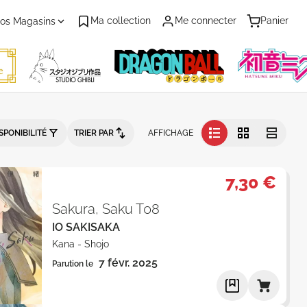
Ma collection
Me connecter
Panier
os Magasins
n - Catalogue produits
SPONIBILITÉ
TRIER PAR
AFFICHAGE
7,30 €
Sakura, Saku T08
IO SAKISAKA
Kana
-
Shojo
7 févr. 2025
Parution le