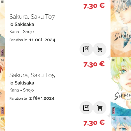
7,30 €
Sakura, Saku T07
Io Sakisaka
Kana
-
Shojo
11 oct. 2024
Parution le
7,30 €
Sakura, Saku T05
Io Sakisaka
Kana
-
Shojo
2 févr. 2024
Parution le
7,30 €