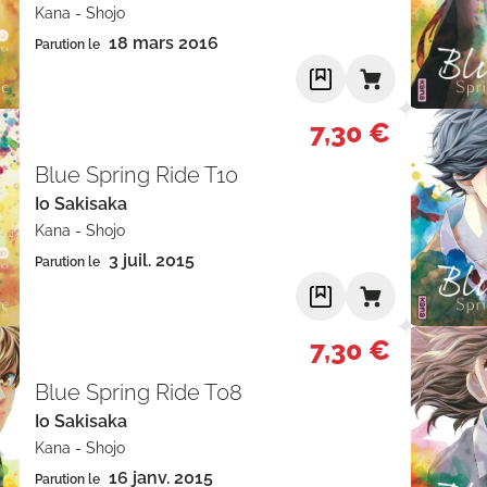
Kana
-
Shojo
18 mars 2016
Parution le
7,30 €
Blue Spring Ride T10
Io Sakisaka
Kana
-
Shojo
3 juil. 2015
Parution le
7,30 €
Blue Spring Ride T08
Io Sakisaka
Kana
-
Shojo
16 janv. 2015
Parution le