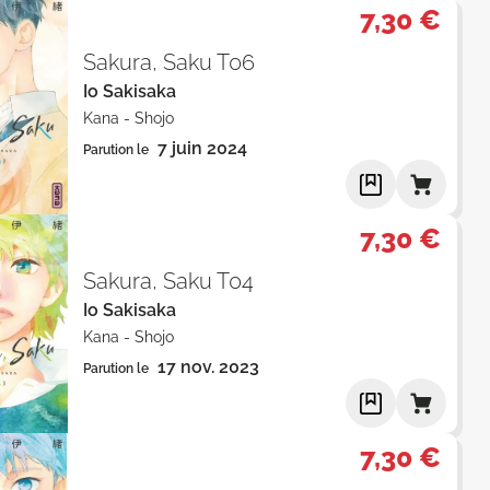
7,30 €
Sakura, Saku T06
Io Sakisaka
Kana
-
Shojo
7 juin 2024
Parution le
7,30 €
Sakura, Saku T04
Io Sakisaka
Kana
-
Shojo
17 nov. 2023
Parution le
7,30 €