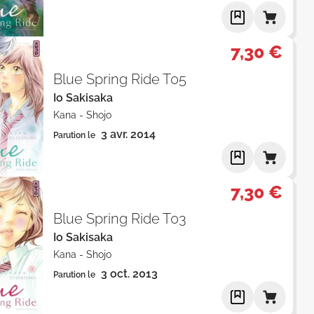
7,30 €
Blue Spring Ride T05
Io Sakisaka
Kana
-
Shojo
3 avr. 2014
Parution le
7,30 €
Blue Spring Ride T03
Io Sakisaka
Kana
-
Shojo
3 oct. 2013
Parution le