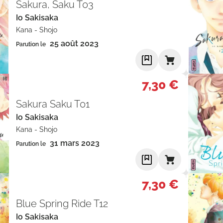
Sakura, Saku T03
Io Sakisaka
Kana
-
Shojo
25 août 2023
Parution le
7,30 €
Sakura Saku T01
Io Sakisaka
Kana
-
Shojo
31 mars 2023
Parution le
7,30 €
Blue Spring Ride T12
Io Sakisaka