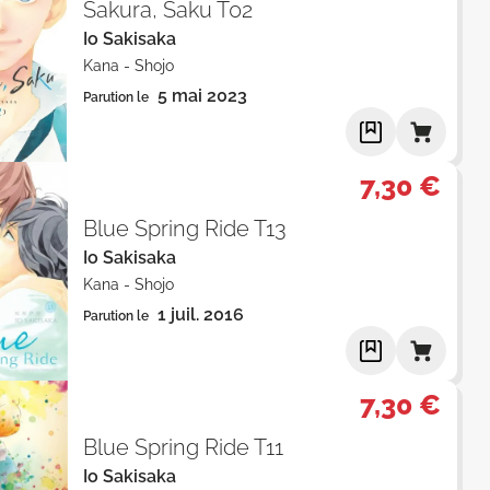
Sakura, Saku T02
Io Sakisaka
Kana
-
Shojo
5 mai 2023
Parution le
7,30 €
Blue Spring Ride T13
Io Sakisaka
Kana
-
Shojo
1 juil. 2016
Parution le
7,30 €
Blue Spring Ride T11
Io Sakisaka