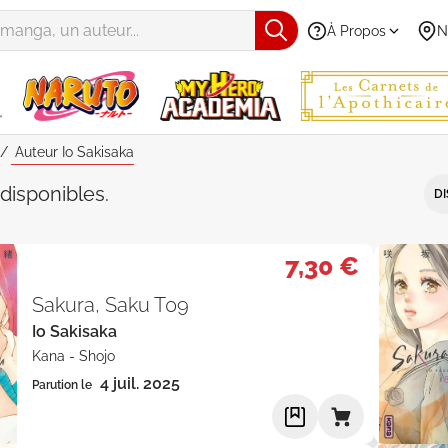
À Propos
N
Auteur Io Sakisaka
Io Sakisaka" - Par Date de parutio
disponibles
.
DI
7,30 €
Sakura, Saku T09
Io Sakisaka
Kana
-
Shojo
4 juil. 2025
Parution le