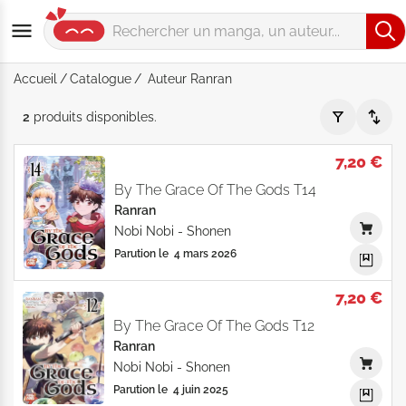
Accueil
Catalogue
Auteur Ranran
Auteur "Ranran" - Par Date de parution - Catalogue produits
2
produits
disponibles
.
7,20 €
By The Grace Of The Gods T14
Ranran
Nobi Nobi
-
Shonen
Parution le
4 mars 2026
7,20 €
By The Grace Of The Gods T12
Ranran
Nobi Nobi
-
Shonen
Parution le
4 juin 2025