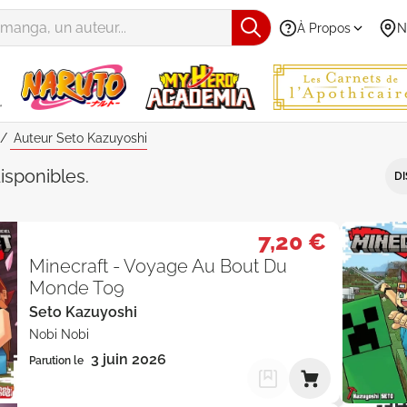
À Propos
N
Auteur Seto Kazuyoshi
Seto Kazuyoshi" - Par Date de par
isponibles
.
DI
7,20 €
Minecraft - Voyage Au Bout Du
Monde T09
Seto Kazuyoshi
Nobi Nobi
3 juin 2026
Parution le