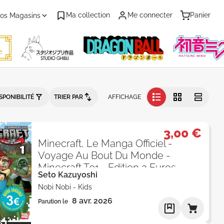
Ma collection
Me connecter
Panier
os Magasins
ution - Catalogue produits
SPONIBILITÉ
TRIER PAR
AFFICHAGE
3,00 €
Minecraft, Le Manga Officiel -
Voyage Au Bout Du Monde -
Minecraft T01 - Edition 3 Euros
Seto Kazuyoshi
Nobi Nobi
-
Kids
8 avr. 2026
Parution le