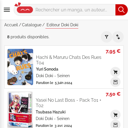
Accueil
Catalogue
Editeur Doki Doki
Editeur "Doki Doki" - Par Date de parution - Catalogue produi
8
produits
disponibles
.
7,95 €
Hachi & Maruru Chats Des Rues
T04
Yuri Sonoda
Doki Doki
-
Seinen
Parution le
5 juin 2024
7,50 €
Yasei No Last Boss - Pack T01 +
T02
Tsubasa Hazuki
Doki Doki
-
Seinen
Parution le
3 avr. 2024