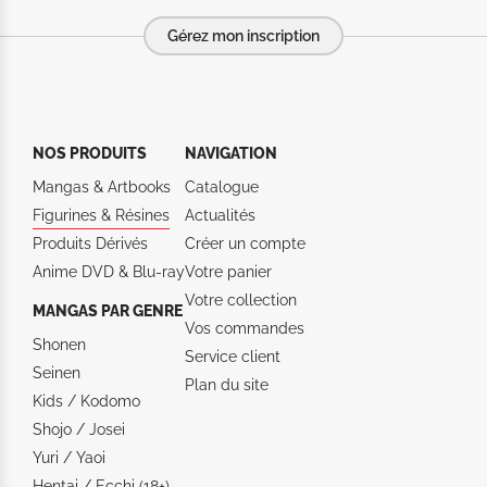
Gérez mon inscription
NOS PRODUITS
NAVIGATION
Mangas & Artbooks
Catalogue
Figurines & Résines
Actualités
Produits Dérivés
Créer un compte
Anime DVD & Blu‑ray
Votre panier
Votre collection
MANGAS PAR GENRE
Vos commandes
Shonen
Service client
Seinen
Plan du site
Kids / Kodomo
Shojo / Josei
Yuri / Yaoi
Hentai / Ecchi (18+)