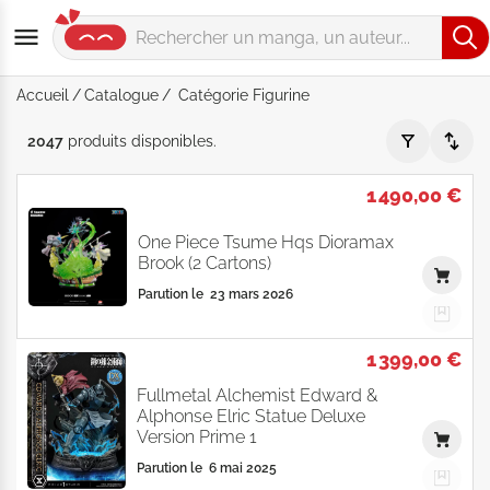
Accueil
Catalogue
Catégorie Figurine
Catégorie "Figurine" - Par Prix décroissante - Catalogue prod
2047
produits
disponibles
.
1 490,00 €
One Piece Tsume Hqs Dioramax
Brook (2 Cartons)
Parution le
23 mars 2026
1 399,00 €
Fullmetal Alchemist Edward &
Alphonse Elric Statue Deluxe
Version Prime 1
Parution le
6 mai 2025