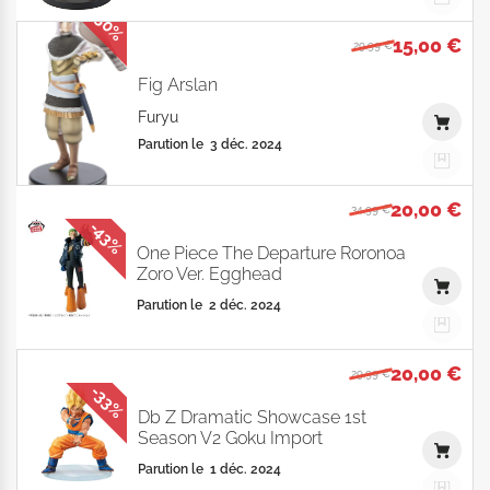
-50%
15,00 €
29,99 €
Fig Arslan
Furyu
Parution le
3 déc. 2024
20,00 €
34,99 €
-43%
One Piece The Departure Roronoa
Zoro Ver. Egghead
Parution le
2 déc. 2024
20,00 €
29,99 €
-33%
Db Z Dramatic Showcase 1st
Season V2 Goku Import
Parution le
1 déc. 2024