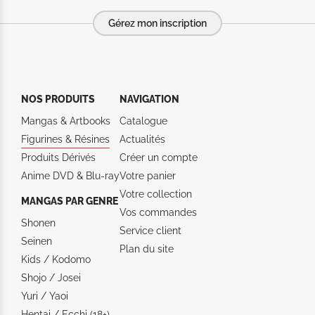
Gérez mon inscription
NOS PRODUITS
NAVIGATION
Mangas & Artbooks
Catalogue
Figurines & Résines
Actualités
Produits Dérivés
Créer un compte
Anime DVD & Blu‑ray
Votre panier
Votre collection
MANGAS PAR GENRE
Vos commandes
Shonen
Service client
Seinen
Plan du site
Kids / Kodomo
Shojo / Josei
Yuri / Yaoi
Hentai / Ecchi (18+)