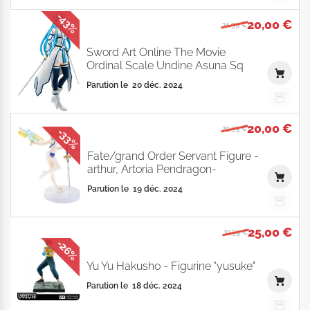
-43%
20,00 €
34,99 €
Sword Art Online The Movie
Ordinal Scale Undine Asuna Sq
Parution le
20 déc. 2024
20,00 €
29,99 €
-33%
Fate/grand Order Servant Figure -
arthur, Artoria Pendragon-
Parution le
19 déc. 2024
25,00 €
33,99 €
-26%
Yu Yu Hakusho - Figurine "yusuke"
Parution le
18 déc. 2024