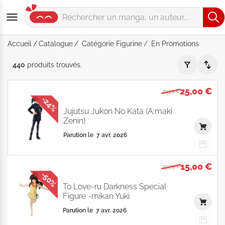
Accueil
Catalogue
Catégorie Figurine
En Promotions
Catégorie "Figurine" - En Promotions - Par Date de parution 
440
produits
trouvés
.
25,00 €
32,99 €
-24%
Jujutsu Jukon No Kata (A:maki
Zenin)
Parution le
7 avr. 2026
15,00 €
29,99 €
-50%
To Love-ru Darkness Special
Figure -mikan Yuki
Parution le
7 avr. 2026