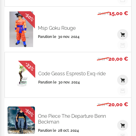
15,00 €
-50%
29,99 €
Msp Goku Rouge
Parution le
30 nov. 2024
20,00 €
29,99 €
-33%
Code Geass Espresto Exq-ride
Parution le
30 nov. 2024
20,00 €
39,99 €
-50%
One Piece The Departure Benn
Beckman
Parution le
28 oct. 2024