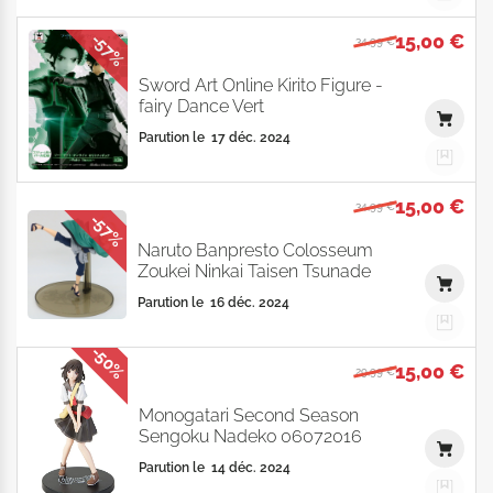
15,00 €
-57%
34,99 €
Sword Art Online Kirito Figure -
fairy Dance Vert
Parution le
17 déc. 2024
15,00 €
34,99 €
-57%
Naruto Banpresto Colosseum
Zoukei Ninkai Taisen Tsunade
Parution le
16 déc. 2024
-50%
15,00 €
29,99 €
Monogatari Second Season
Sengoku Nadeko 06072016
Parution le
14 déc. 2024