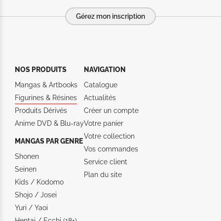
Gérez mon inscription
NOS PRODUITS
NAVIGATION
Mangas & Artbooks
Catalogue
Figurines & Résines
Actualités
Produits Dérivés
Créer un compte
Anime DVD & Blu‑ray
Votre panier
Votre collection
MANGAS PAR GENRE
Vos commandes
Shonen
Service client
Seinen
Plan du site
Kids / Kodomo
Shojo / Josei
Yuri / Yaoi
Hentai / Ecchi (18+)