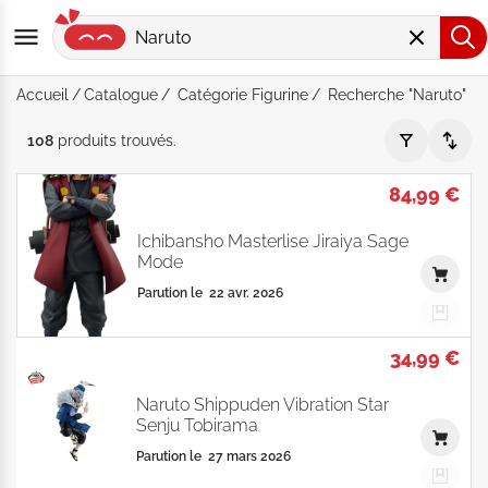
Accueil
Catalogue
Catégorie Figurine
Recherche "Naruto"
Recherche "Naruto" - Catégorie "Figurine" - Par Date de paru
108
produits
trouvés
.
84,99 €
Ichibansho Masterlise Jiraiya Sage
Mode
Parution le
22 avr. 2026
34,99 €
Naruto Shippuden Vibration Star
Senju Tobirama
Parution le
27 mars 2026