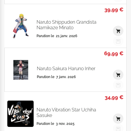
39,99 €
Naruto Shippuden Grandista
Namikaze Minato
Parution le
21 janv. 2026
69,99 €
Naruto Sakura Haruno Inher
Parution le
7 janv. 2026
34,99 €
Naruto Vibration Star Uchiha
Sasuke
Parution le
3 nov. 2025