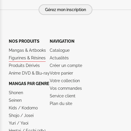
Gérez mon inscription
NOS PRODUITS
NAVIGATION
Mangas & Artbooks
Catalogue
Figurines & Résines
Actualités
Produits Dérivés
Créer un compte
Anime DVD & Blu‑ray
Votre panier
Votre collection
MANGAS PAR GENRE
Vos commandes
Shonen
Service client
Seinen
Plan du site
Kids / Kodomo
Shojo / Josei
Yuri / Yaoi
Hentai / Ecchi (18+)