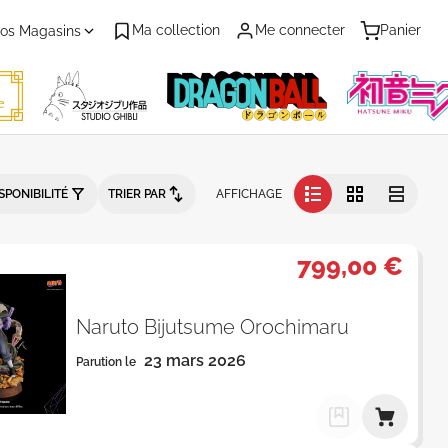
Ma collection
Me connecter
Panier
os Magasins
- En Stock - Par Prix décroissant
SPONIBILITÉ
TRIER PAR
AFFICHAGE
799,00 €
Naruto Bijutsume Orochimaru
23 mars 2026
Parution le