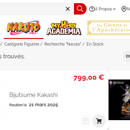
À Propos
N
Catégorie Figurine
Recherche "Naruto"
En Stock
e "Naruto" - Catégorie "Figurine" 
ts
trouvés
.
DI
799,00 €
Bijutsume Kakashi
21 mars 2025
Parution le