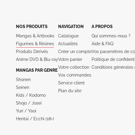
NOS PRODUITS
NAVIGATION
A PROPOS
Mangas & Artbooks
Catalogue
Qui sommes-nous ?
Figurines & Résines
Actualités
Aide &
FAQ
Produits Dérivés
Créer un compte
Vos paramètres de co
Anime DVD & Blu‑ray
Votre panier
Politique de confidenti
Votre collection
Conditions générales 
MANGAS PAR GENRE
Vos commandes
Shonen
Service client
Seinen
Plan du site
Kids / Kodomo
Shojo / Josei
Yuri / Yaoi
Hentai / Ecchi (18+)