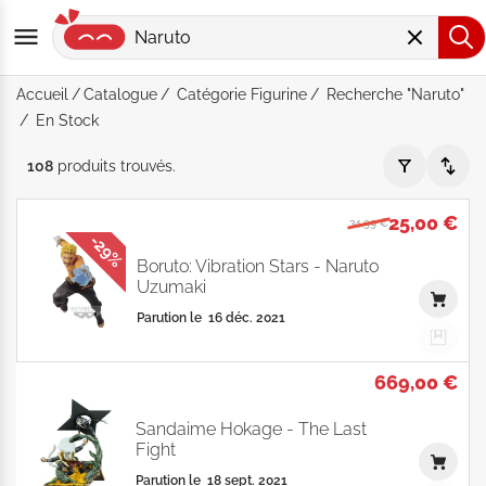
Accueil
Catalogue
Catégorie Figurine
Recherche "Naruto"
En Stock
Recherche "Naruto" - Catégorie "Figurine" - En Stock - Par D
108
produits
trouvés
.
25,00 €
34,99 €
-29%
Boruto: Vibration Stars - Naruto
Uzumaki
Parution le
16 déc. 2021
669,00 €
Sandaime Hokage - The Last
Fight
Parution le
18 sept. 2021