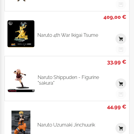
409,00 €
Naruto 4th War Ikigai Tsume
33,99 €
Naruto Shippuden - Figurine
"sakura"
44,99 €
Naruto Uzumaki Jinchuurik