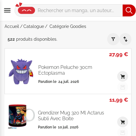
Accueil
Catalogue
Catégorie Goodies
Catégorie "Goodies" - Par Date de parution - Catalogue prod
522
produits
disponibles
.
27,99 €
Pokemon Peluche 30cm
Ectoplasma
Parution le
24 juil. 2026
11,99 €
Grendizer Mug 320 Ml Actarus
Subli Avec Boite
Parution le
10 juil. 2026