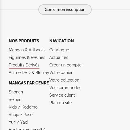
Gérez mon inscription
NOS PRODUITS
NAVIGATION
Mangas & Artbooks
Catalogue
Figurines & Résines
Actualités
Produits Dérivés
Créer un compte
Anime DVD & Blu‑ray
Votre panier
Votre collection
MANGAS PAR GENRE
Vos commandes
Shonen
Service client
Seinen
Plan du site
Kids / Kodomo
Shojo / Josei
Yuri / Yaoi
Hentai / Ecchi (18+)