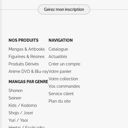
Gérez mon inscription
NOS PRODUITS
NAVIGATION
Mangas & Artbooks
Catalogue
Figurines & Résines
Actualités
Produits Dérivés
Créer un compte
Anime DVD & Blu‑ray
Votre panier
Votre collection
MANGAS PAR GENRE
Vos commandes
Shonen
Service client
Seinen
Plan du site
Kids / Kodomo
Shojo / Josei
Yuri / Yaoi
Hentai / Ecchi (18+)