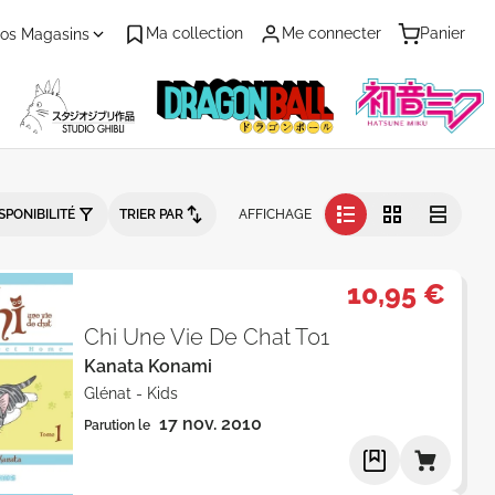
Ma collection
Me connecter
Panier
os Magasins
omo" - Par Ordre Alphabétique - 
SPONIBILITÉ
TRIER PAR
AFFICHAGE
10,95 €
Chi Une Vie De Chat T01
Kanata Konami
Glénat
-
Kids
17 nov. 2010
Parution le