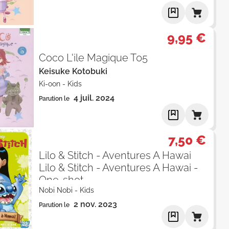
9,95 €
Coco L'ile Magique T05
Keisuke Kotobuki
Ki-oon
-
Kids
4 juil. 2024
Parution le
7,50 €
Lilo & Stitch - Aventures A Hawai
Lilo & Stitch - Aventures A Hawai -
One-shot
Nobi Nobi
-
Kids
2 nov. 2023
Parution le