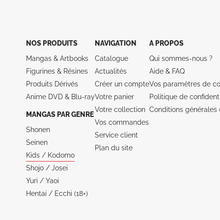
NOS PRODUITS
NAVIGATION
A PROPOS
Mangas & Artbooks
Catalogue
Qui sommes-nous ?
Figurines & Résines
Actualités
Aide &
FAQ
Produits Dérivés
Créer un compte
Vos paramètres de co
Anime DVD & Blu‑ray
Votre panier
Politique de confidenti
Votre collection
Conditions générales 
MANGAS PAR GENRE
Vos commandes
Shonen
Service client
Seinen
Plan du site
Kids / Kodomo
Shojo / Josei
Yuri / Yaoi
Hentai / Ecchi (18+)