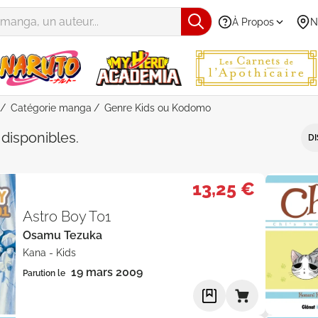
À Propos
N
Catégorie manga
Genre Kids ou Kodomo
e "manga" - Genre "Kids" ou "Kod
s
disponibles
.
DI
13,25 €
Astro Boy T01
Osamu Tezuka
Kana
-
Kids
19 mars 2009
Parution le