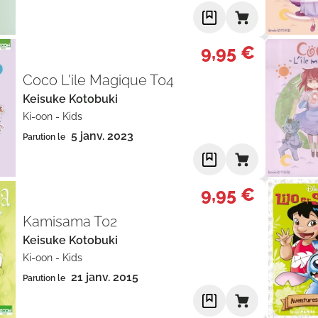
9,95 €
Coco L'ile Magique T04
Keisuke Kotobuki
Ki-oon
-
Kids
5 janv. 2023
Parution le
9,95 €
Kamisama T02
Keisuke Kotobuki
Ki-oon
-
Kids
21 janv. 2015
Parution le