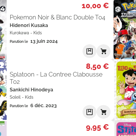
10,00 €
Pokemon Noir & Blanc Double T04
Hidenori Kusaka
Kurokawa
-
Kids
13 juin 2024
Parution le
8,50 €
Splatoon - La Contree Clabousse
T02
Sankichi Hinodeya
Soleil
-
Kids
6 déc. 2023
Parution le
9,95 €