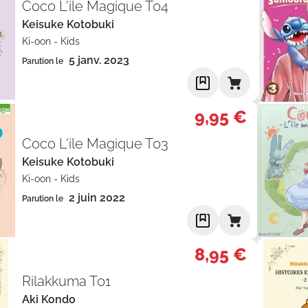
Coco L'ile Magique T04
Keisuke Kotobuki
Ki-oon
-
Kids
5 janv. 2023
Parution le
9,95 €
Coco L'ile Magique T03
Keisuke Kotobuki
Ki-oon
-
Kids
2 juin 2022
Parution le
8,95 €
Rilakkuma T01
Aki Kondo