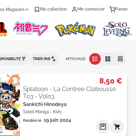
Ma collection
Me connecter
Panier
os Magasins
mo" - Par Date de parution - Pag
SPONIBILITÉ
TRIER PAR
AFFICHAGE
8,50 €
Splatoon - La Contree Clabousse
T03 - Vol03
Sankichi Hinodeya
Soleil Manga
-
Kids
19 juin 2024
Parution le