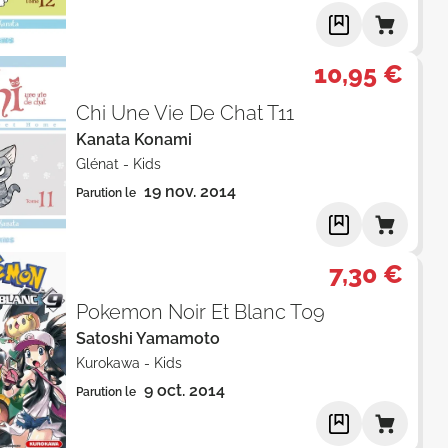
10,95 €
Chi Une Vie De Chat T11
Kanata Konami
Glénat
-
Kids
19 nov. 2014
Parution le
7,30 €
Pokemon Noir Et Blanc T09
Satoshi Yamamoto
Kurokawa
-
Kids
9 oct. 2014
Parution le