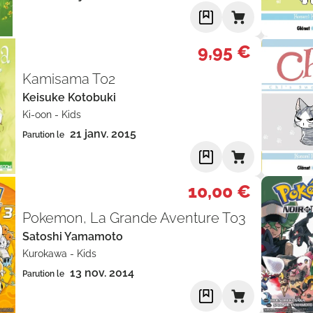
9,95 €
Kamisama T02
Keisuke Kotobuki
Ki-oon
-
Kids
21 janv. 2015
Parution le
10,00 €
Pokemon, La Grande Aventure T03
Satoshi Yamamoto
Kurokawa
-
Kids
13 nov. 2014
Parution le