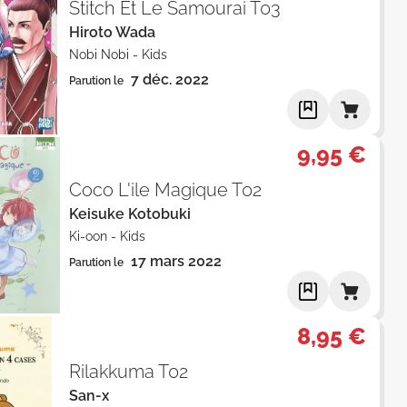
Stitch Et Le Samourai T03
Hiroto Wada
Nobi Nobi
-
Kids
7 déc. 2022
Parution le
9,95 €
Coco L'ile Magique T02
Keisuke Kotobuki
Ki-oon
-
Kids
17 mars 2022
Parution le
8,95 €
Rilakkuma T02
San-x