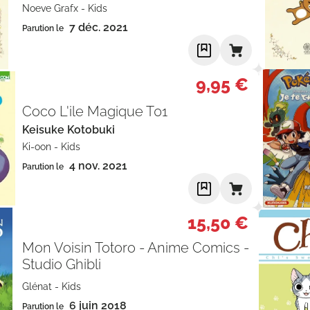
Noeve Grafx
-
Kids
7 déc. 2021
Parution le
9,95 €
Coco L'ile Magique T01
Keisuke Kotobuki
Ki-oon
-
Kids
4 nov. 2021
Parution le
15,50 €
Mon Voisin Totoro - Anime Comics -
Studio Ghibli
Glénat
-
Kids
6 juin 2018
Parution le