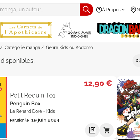
À Propos
N
Catégorie manga
Genre Kids ou Kodomo
e "manga" - Genre "Kids" ou "Kodo
s
disponibles
.
DI
12,90 €
Petit Requin T01
Penguin Box
Le Renard Doré
-
Kids
19 juin 2024
Parution le