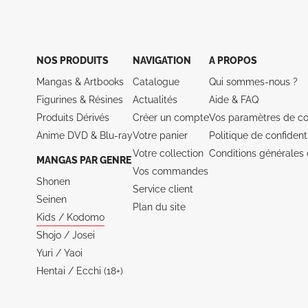
NOS PRODUITS
NAVIGATION
A PROPOS
Mangas & Artbooks
Catalogue
Qui sommes-nous ?
Figurines & Résines
Actualités
Aide &
FAQ
Produits Dérivés
Créer un compte
Vos paramètres de co
Anime DVD & Blu‑ray
Votre panier
Politique de confidenti
Votre collection
Conditions générales 
MANGAS PAR GENRE
Vos commandes
Shonen
Service client
Seinen
Plan du site
Kids / Kodomo
Shojo / Josei
Yuri / Yaoi
Hentai / Ecchi (18+)