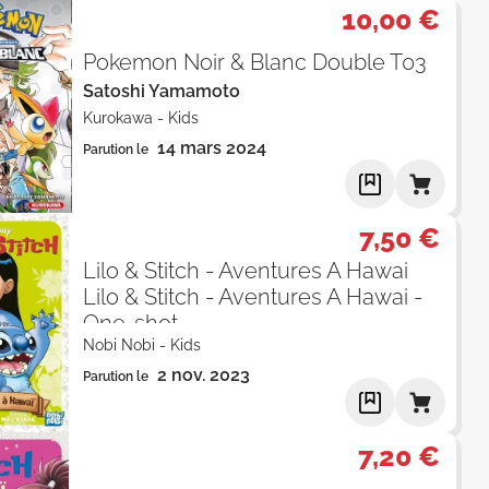
10,00 €
Pokemon Noir & Blanc Double T03
Satoshi Yamamoto
Kurokawa
-
Kids
14 mars 2024
Parution le
7,50 €
Lilo & Stitch - Aventures A Hawai
Lilo & Stitch - Aventures A Hawai -
One-shot
Nobi Nobi
-
Kids
2 nov. 2023
Parution le
7,20 €