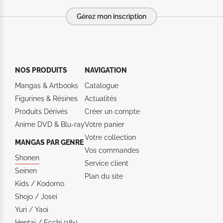
Gérez mon inscription
NOS PRODUITS
NAVIGATION
Mangas & Artbooks
Catalogue
Figurines & Résines
Actualités
Produits Dérivés
Créer un compte
Anime DVD & Blu‑ray
Votre panier
Votre collection
MANGAS PAR GENRE
Vos commandes
Shonen
Service client
Seinen
Plan du site
Kids / Kodomo
Shojo / Josei
Yuri / Yaoi
Hentai / Ecchi (18+)