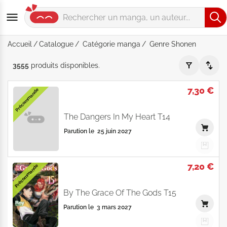
Accueil
Catalogue
Catégorie manga
Genre Shonen
Catégorie "manga" - Genre "Shonen" - Par Date de parution 
3555
produits
disponibles
.
7,30 €
Précommande
The Dangers In My Heart T14
Parution le
25 juin 2027
7,20 €
Précommande
By The Grace Of The Gods T15
Parution le
3 mars 2027