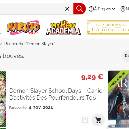
À Propos
N
Recherche "Demon Slayer"
e "Demon Slayer" - Par Date de p
s
trouvés
.
DI
Précommande
9,29 €
Demon Slayer School Days – Cahier
D’activités Des Pourfendeurs T06
4 nov. 2026
Parution le