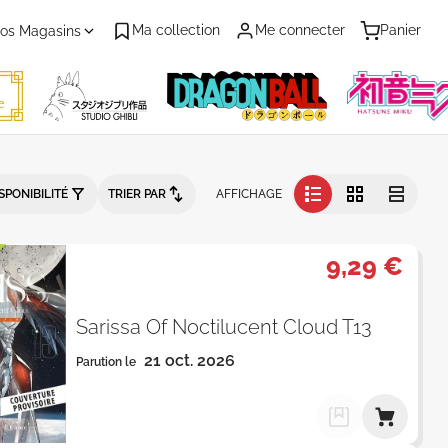
Ma collection
Me connecter
Panier
os Magasins
arution - Catalogue produits
SPONIBILITÉ
TRIER PAR
AFFICHAGE
9,29 €
Sarissa Of Noctilucent Cloud T13
21 oct. 2026
Parution le