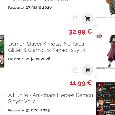
27 mars 2026
Parution le
32,99 €
Demon Slayer Kimetsu No Yaiba
Glitter & Glamours Kanao Tsuyuri
21 janv. 2026
Parution le
11,99 €
A L'unité - Ani-chara Heroes Demon
Slayer Vol.2
31 déc. 2025
Parution le