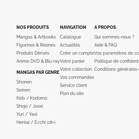
NOS PRODUITS
NAVIGATION
A PROPOS
Mangas & Artbooks
Catalogue
Qui sommes-nous ?
Figurines & Résines
Actualités
Aide &
FAQ
Produits Dérivés
Créer un compte
Vos paramètres de co
Anime DVD & Blu‑ray
Votre panier
Politique de confidenti
Votre collection
Conditions générales 
MANGAS PAR GENRE
Vos commandes
Shonen
Service client
Seinen
Plan du site
Kids / Kodomo
Shojo / Josei
Yuri / Yaoi
Hentai / Ecchi (18+)