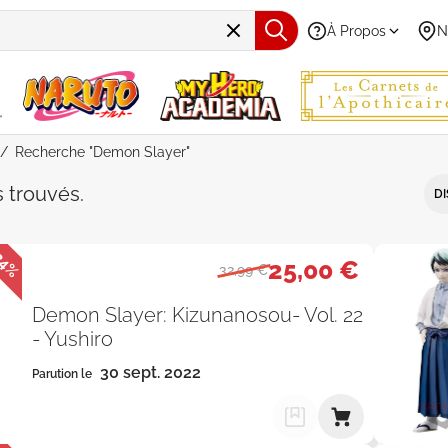
À Propos
N
Recherche "Demon Slayer"
e "Demon Slayer" - Par Date de p
s
trouvés
.
DI
24%
25,00 €
32,99 €
Demon Slayer: Kizunanosou- Vol. 22
- Yushiro
30 sept. 2022
Parution le