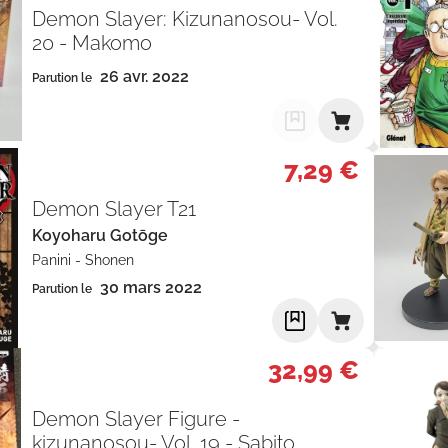
Demon Slayer: Kizunanosou- Vol.
20 - Makomo
26 avr. 2022
Parution le
7,29 €
Demon Slayer T21
Koyoharu Gotōge
Panini
-
Shonen
30 mars 2022
Parution le
32,99 €
Demon Slayer Figure -
kizunanosou- Vol. 19 - Sabito