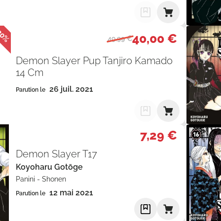
20%
40,00 €
49,99 €
Demon Slayer Pup Tanjiro Kamado
14 Cm
26 juil. 2021
Parution le
7,29 €
Demon Slayer T17
Koyoharu Gotōge
Panini
-
Shonen
12 mai 2021
Parution le