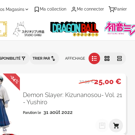
Ma collection
Me connecter
Panier
os Magasins
arution - Page 4 - Catalogue pro
SPONIBILITÉ
TRIER PAR
AFFICHAGE
-24%
25,00 €
32,99 €
Demon Slayer: Kizunanosou- Vol. 21
- Yushiro
31 août 2022
Parution le