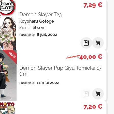
7,29 €
Demon Slayer T23
Koyoharu Gotōge
Panini
-
Shonen
6 juil. 2022
Parution le
-20%
40,00 €
49,99 €
Demon Slayer Pup Giyu Tomioka 17
Cm
11 mai 2022
Parution le
7,20 €