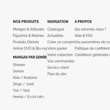
NOS PRODUITS
NAVIGATION
A PROPOS
Mangas & Artbooks
Catalogue
Qui sommes-nous ?
Figurines & Résines
Actualités
Aide &
FAQ
Produits Dérivés
Créer un compte
Vos paramètres de co
Anime DVD & Blu‑ray
Votre panier
Politique de confidenti
Votre collection
Conditions générales 
MANGAS PAR GENRE
Vos commandes
Shonen
Service client
Seinen
Plan du site
Kids / Kodomo
Shojo / Josei
Yuri / Yaoi
Hentai / Ecchi (18+)