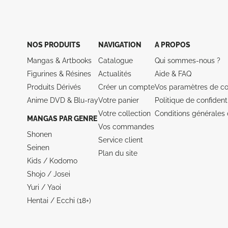
NOS PRODUITS
NAVIGATION
A PROPOS
Mangas & Artbooks
Catalogue
Qui sommes-nous ?
Figurines & Résines
Actualités
Aide &
FAQ
Produits Dérivés
Créer un compte
Vos paramètres de co
Anime DVD & Blu‑ray
Votre panier
Politique de confidenti
Votre collection
Conditions générales 
MANGAS PAR GENRE
Vos commandes
Shonen
Service client
Seinen
Plan du site
Kids / Kodomo
Shojo / Josei
Yuri / Yaoi
Hentai / Ecchi (18+)