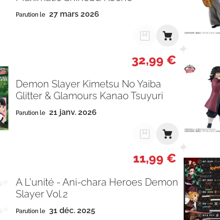
27 mars 2026
Parution le
32,99 €
Demon Slayer Kimetsu No Yaiba
Glitter & Glamours Kanao Tsuyuri
21 janv. 2026
Parution le
11,99 €
A L'unité - Ani-chara Heroes Demon
Slayer Vol.2
31 déc. 2025
Parution le