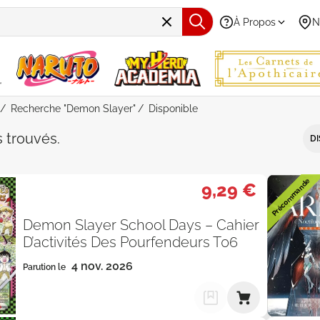
À Propos
N
Recherche "Demon Slayer"
Disponible
e "Demon Slayer" - Disponible - 
s
trouvés
.
DI
Précommande
9,29 €
Demon Slayer School Days – Cahier
D’activités Des Pourfendeurs T06
4 nov. 2026
Parution le