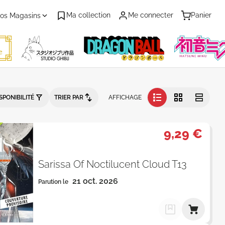
Ma collection
Me connecter
Panier
os Magasins
Par Date de parution - Catalogue
SPONIBILITÉ
TRIER PAR
AFFICHAGE
9,29 €
Sarissa Of Noctilucent Cloud T13
21 oct. 2026
Parution le