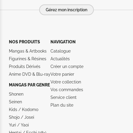
Gérez mon inscription
NOS PRODUITS
NAVIGATION
Mangas & Artbooks
Catalogue
Figurines & Résines
Actualités
Produits Dérivés
Créer un compte
Anime DVD & Blu‑ray
Votre panier
Votre collection
MANGAS PAR GENRE
Vos commandes
Shonen
Service client
Seinen
Plan du site
Kids / Kodomo
Shojo / Josei
Yuri / Yaoi
Hentai / Ecchi (18+)