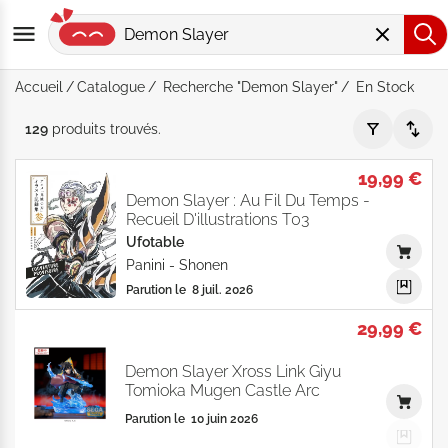
Accueil
Catalogue
Recherche "Demon Slayer"
En Stock
Recherche "Demon Slayer" - En Stock - Par Date de parution
129
produits
trouvés
.
19,99 €
Demon Slayer : Au Fil Du Temps -
Recueil D'illustrations T03
Ufotable
Panini
-
Shonen
Parution le
8 juil. 2026
29,99 €
Demon Slayer Xross Link Giyu
Tomioka Mugen Castle Arc
Parution le
10 juin 2026