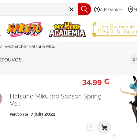
À Propos
N
Recherche "Hatsune Miku"
e "Hatsune Miku" - Par Ordre Alp
trouvés
.
DI
34,99 €
Hatsune Miku 3rd Season Spring
Ver.
7 juin 2022
Parution le