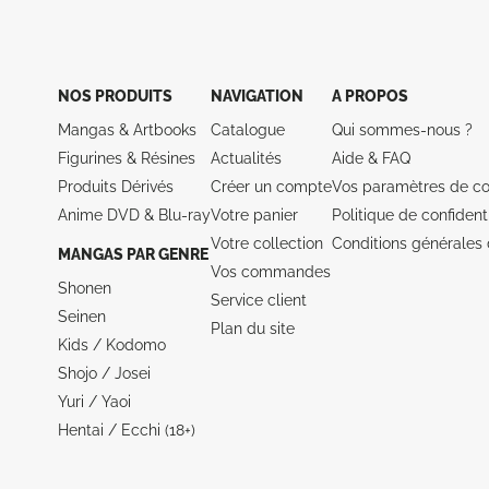
NOS PRODUITS
NAVIGATION
A PROPOS
Mangas & Artbooks
Catalogue
Qui sommes-nous ?
Figurines & Résines
Actualités
Aide &
FAQ
Produits Dérivés
Créer un compte
Vos paramètres de co
Anime DVD & Blu‑ray
Votre panier
Politique de confidenti
Votre collection
Conditions générales 
MANGAS PAR GENRE
Vos commandes
Shonen
Service client
Seinen
Plan du site
Kids / Kodomo
Shojo / Josei
Yuri / Yaoi
Hentai / Ecchi (18+)