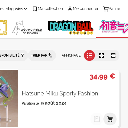
Ma collection
Me connecter
Panier
os Magasins
arution - Page 1 - Catalogue pro
SPONIBILITÉ
TRIER PAR
AFFICHAGE
34,99 €
Hatsune Miku Sporty Fashion
9 août 2024
Parution le