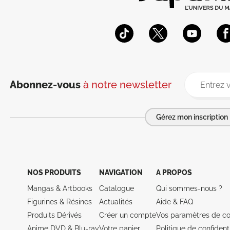
Abonnez-vous
à notre newsletter
Gérez mon inscription
NOS PRODUITS
NAVIGATION
A PROPOS
Mangas & Artbooks
Catalogue
Qui sommes-nous ?
Figurines & Résines
Actualités
Aide &
FAQ
Produits Dérivés
Créer un compte
Vos paramètres de co
Anime DVD & Blu‑ray
Votre panier
Politique de confidenti