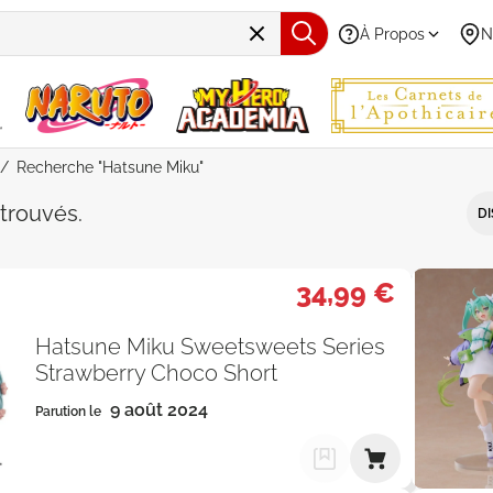
À Propos
N
Recherche "Hatsune Miku"
e "Hatsune Miku" - Par Date de p
trouvés
.
DI
34,99 €
Hatsune Miku Sweetsweets Series
Strawberry Choco Short
9 août 2024
Parution le