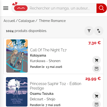
Accueil
Catalogue
Thème Romance
Thème "Romance" - Par Date de parution - Page 2 - Catalog
1024
produits
disponibles
.
7,30 €
Call Of The Night T17
Kotoyama
Kurokawa
-
Shonen
Parution le
13 mai 2026
29,99 €
Princesse Saphir T02 - Édition
Prestige
Osamu Tezuka
Delcourt
-
Shojo
Parution le
7 mai 2026