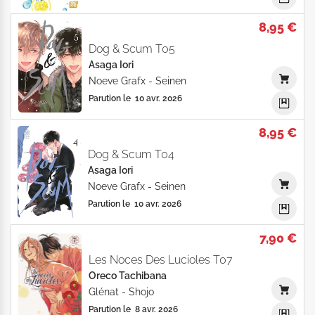
8,95 €
Dog & Scum T05
Asaga Iori
Noeve Grafx
-
Seinen
Parution le
10 avr. 2026
8,95 €
Dog & Scum T04
Asaga Iori
Noeve Grafx
-
Seinen
Parution le
10 avr. 2026
7,90 €
Les Noces Des Lucioles T07
Oreco Tachibana
Glénat
-
Shojo
Parution le
8 avr. 2026