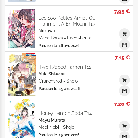
7,95 €
Les 100 Petites Amies Qui
T'aiiiment A En Mourir T17
Nozawa
Mana Books
-
Ecchi-hentai
Parution le
16 avr. 2026
7,15 €
Two F/aced Tamon T12
Yuki Shiwasu
Crunchyroll
-
Shojo
Parution le
15 avr. 2026
7,20 €
Honey Lemon Soda T14
Mayu Murata
Nobi Nobi
-
Shojo
Parution le
15 avr. 2026