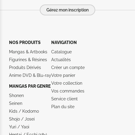
Gérez mon inscription
NOS PRODUITS
NAVIGATION
Mangas & Artbooks
Catalogue
Figurines & Résines
Actualités
Produits Dérivés
Créer un compte
Anime DVD & Blu‑ray
Votre panier
Votre collection
MANGAS PAR GENRE
Vos commandes
Shonen
Service client
Seinen
Plan du site
Kids / Kodomo
Shojo / Josei
Yuri / Yaoi
Hentai / Ecchi (18+)