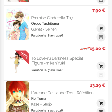
7,90 €
Promise Cinderella T07
Oreco Tachibana
Glénat
-
Seinen
Parution le
8 avr. 2026
15,00 €
29,99 €
-50%
To Love-ru Darkness Special
Figure -mikan Yuki
Parution le
7 avr. 2026
13,29 €
L'arcane De L'aube T01 - Réédition
Rei Toma
Kazé
-
Shojo
Parution le
1 avr. 2026