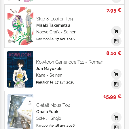
7,95 €
Skip & Loafer T09
Misaki Takamatsu
Noeve Grafx
-
Seinen
Parution le
17 avr. 2026
8,10 €
Kowloon Genericce T11 - Roman
Jun Mayuzuki
Kana
-
Seinen
Parution le
17 avr. 2026
15,99 €
C'était Nous T04
Obata Yuuki
Soleil
-
Shojo
Parution le
16 avr. 2026