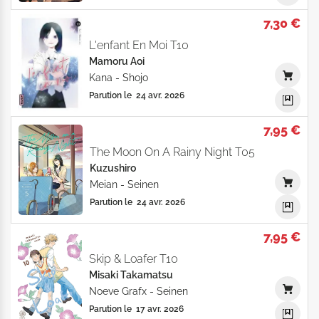
7,30 €
L'enfant En Moi T10
Mamoru Aoi
Kana
-
Shojo
Parution le
24 avr. 2026
7,95 €
The Moon On A Rainy Night T05
Kuzushiro
Meian
-
Seinen
Parution le
24 avr. 2026
7,95 €
Skip & Loafer T10
Misaki Takamatsu
Noeve Grafx
-
Seinen
Parution le
17 avr. 2026