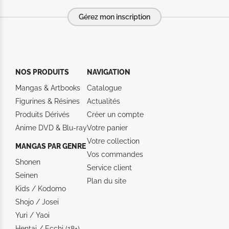
Gérez mon inscription
NOS PRODUITS
NAVIGATION
Mangas & Artbooks
Catalogue
Figurines & Résines
Actualités
Produits Dérivés
Créer un compte
Anime DVD & Blu‑ray
Votre panier
Votre collection
MANGAS PAR GENRE
Vos commandes
Shonen
Service client
Seinen
Plan du site
Kids / Kodomo
Shojo / Josei
Yuri / Yaoi
Hentai / Ecchi (18+)