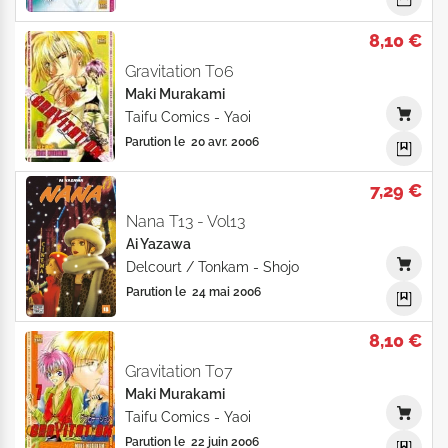
8,10 €
Gravitation T06
Maki Murakami
Taifu Comics
-
Yaoi
Parution le
20 avr. 2006
7,29 €
Nana T13 - Vol13
Ai Yazawa
Delcourt / Tonkam
-
Shojo
Parution le
24 mai 2006
8,10 €
Gravitation T07
Maki Murakami
Taifu Comics
-
Yaoi
Parution le
22 juin 2006