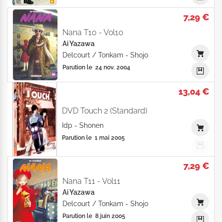
7,29 €
Nana T10 - Vol10
Ai Yazawa
Delcourt / Tonkam
-
Shojo
Parution le
24 nov. 2004
13,04 €
DVD Touch 2 (Standard)
Idp
-
Shonen
Parution le
1 mai 2005
7,29 €
Nana T11 - Vol11
Ai Yazawa
Delcourt / Tonkam
-
Shojo
Parution le
8 juin 2005