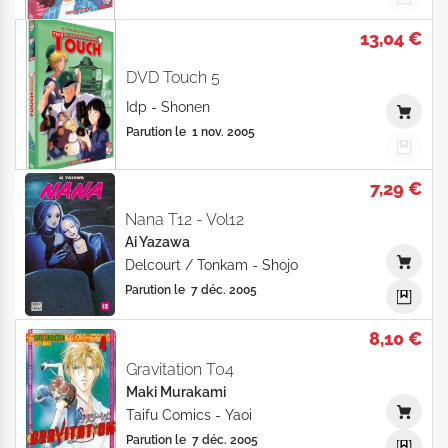
13,04 €
DVD Touch 5
Idp
-
Shonen
Parution le
1 nov. 2005
7,29 €
Nana T12 - Vol12
Ai Yazawa
Delcourt / Tonkam
-
Shojo
Parution le
7 déc. 2005
8,10 €
Gravitation T04
Maki Murakami
Taifu Comics
-
Yaoi
Parution le
7 déc. 2005