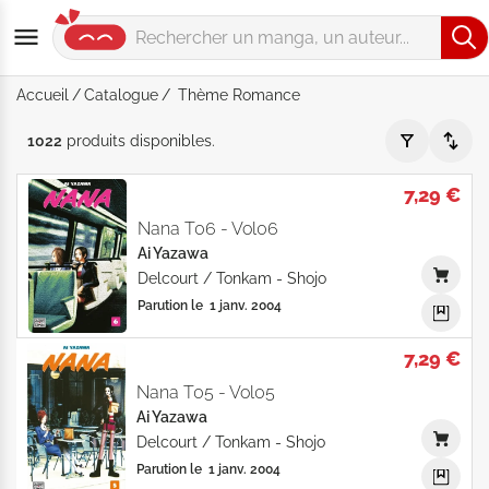
Accueil
Catalogue
Thème Romance
Thème "Romance" - Par Date de parution - Catalogue produ
1022
produits
disponibles
.
7,29 €
Nana T06 - Vol06
Ai Yazawa
Delcourt / Tonkam
-
Shojo
Parution le
1 janv. 2004
7,29 €
Nana T05 - Vol05
Ai Yazawa
Delcourt / Tonkam
-
Shojo
Parution le
1 janv. 2004