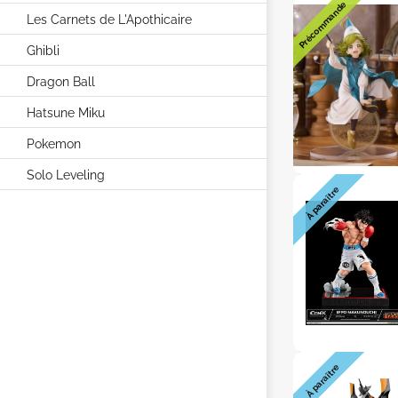
Précommande
Les Carnets de L'Apothicaire
Ghibli
Dragon Ball
Hatsune Miku
Pokemon
Solo Leveling
À paraître
À paraître