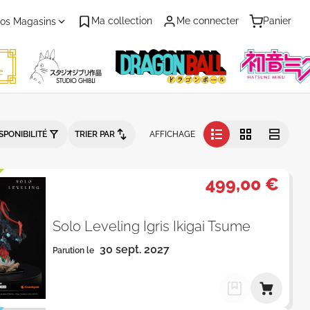
Ma collection
Me connecter
Panier
os Magasins
 - Par Date de parution - Catalogu
SPONIBILITÉ
TRIER PAR
AFFICHAGE
499,00 €
Solo Leveling Igris Ikigai Tsume
30 sept. 2027
Parution le