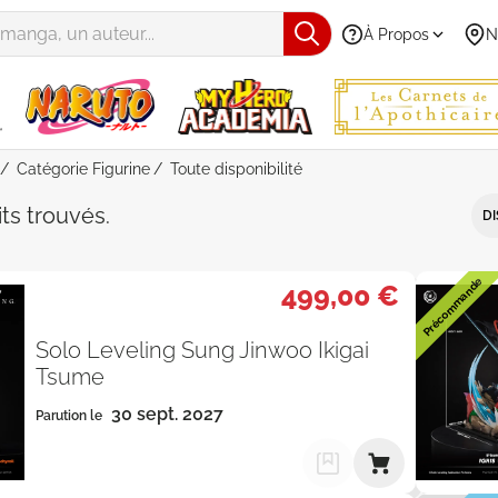
À Propos
N
Catégorie Figurine
Toute disponibilité
e "Figurine" - Toute disponibilité
its
trouvés
.
DI
Précommande
499,00 €
Solo Leveling Sung Jinwoo Ikigai
Tsume
30 sept. 2027
Parution le