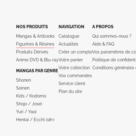
NOS PRODUITS
NAVIGATION
A PROPOS
Mangas & Artbooks
Catalogue
Qui sommes-nous ?
Figurines & Résines
Actualités
Aide &
FAQ
Produits Dérivés
Créer un compte
Vos paramètres de co
Anime DVD & Blu‑ray
Votre panier
Politique de confidenti
Votre collection
Conditions générales 
MANGAS PAR GENRE
Vos commandes
Shonen
Service client
Seinen
Plan du site
Kids / Kodomo
Shojo / Josei
Yuri / Yaoi
Hentai / Ecchi (18+)