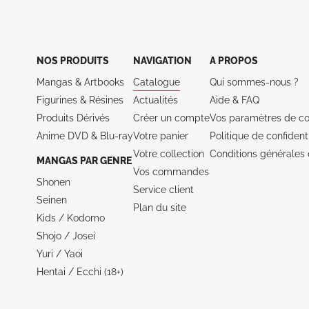
NOS PRODUITS
NAVIGATION
A PROPOS
Mangas & Artbooks
Catalogue
Qui sommes-nous ?
Figurines & Résines
Actualités
Aide &
FAQ
Produits Dérivés
Créer un compte
Vos paramètres de co
Anime DVD & Blu‑ray
Votre panier
Politique de confidenti
Votre collection
Conditions générales 
MANGAS PAR GENRE
Vos commandes
Shonen
Service client
Seinen
Plan du site
Kids / Kodomo
Shojo / Josei
Yuri / Yaoi
Hentai / Ecchi (18+)