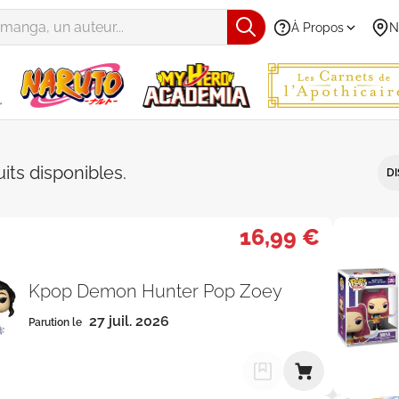
À Propos
N
e produits - Par Date de parutio
uits
disponibles
.
DI
16,99 €
Kpop Demon Hunter Pop Zoey
27 juil. 2026
Parution le