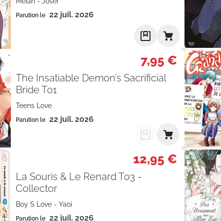
Meian
-
Josei
22 juil. 2026
Parution le
7,95 €
The Insatiable Demon’s Sacrificial
Bride T01
Teens Love
22 juil. 2026
Parution le
12,95 €
La Souris & Le Renard T03 -
Collector
Boy S Love
-
Yaoi
22 juil. 2026
Parution le