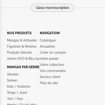
Gérez mon inscription
NOS PRODUITS
NAVIGATION
Mangas & Artbooks
Catalogue
Figurines & Résines
Actualités
Produits Dérivés
Créer un compte
Anime DVD & Blu‑ray
Votre panier
Votre collection
MANGAS PAR GENRE
Vos commandes
Shonen
Service client
Seinen
Plan du site
Kids / Kodomo
Shojo / Josei
Yuri / Yaoi
Hentai / Ecchi (18+)