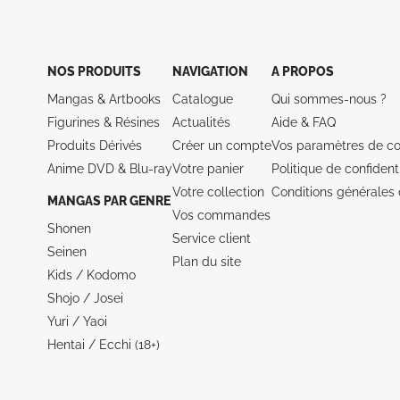
NOS PRODUITS
NAVIGATION
A PROPOS
Mangas & Artbooks
Catalogue
Qui sommes-nous ?
Figurines & Résines
Actualités
Aide &
FAQ
Produits Dérivés
Créer un compte
Vos paramètres de co
Anime DVD & Blu‑ray
Votre panier
Politique de confidenti
Votre collection
Conditions générales 
MANGAS PAR GENRE
Vos commandes
Shonen
Service client
Seinen
Plan du site
Kids / Kodomo
Shojo / Josei
Yuri / Yaoi
Hentai / Ecchi (18+)