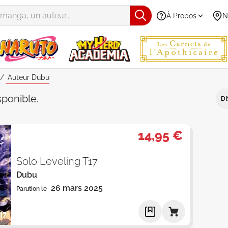
À Propos
N
Auteur Dubu
Dubu" - Par Date de parution - Ca
sponible
.
DI
14,95 €
Solo Leveling T17
Dubu
26 mars 2025
Parution le