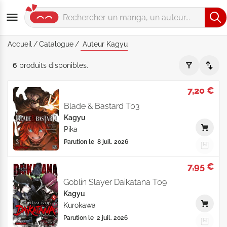
Accueil
Catalogue
Auteur Kagyu
Auteur "Kagyu" - Par Date de parution - Catalogue produits
6
produits
disponibles
.
7,20 €
Blade & Bastard T03
Kagyu
Pika
Parution le
8 juil. 2026
7,95 €
Goblin Slayer Daikatana T09
Kagyu
Kurokawa
Parution le
2 juil. 2026