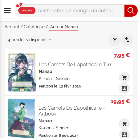
Accueil
Catalogue
Auteur Nanao
Auteur "Nanao" - Par Date de parution - Catalogue produits
4
produits
disponibles
.
7,95 €
Les Carnets De L'apothicaire T16
Nanao
Ki-oon
-
Seinen
Parution le
12 févr. 2026
19,95 €
Les Carnets De L'apothicaire -
Artbook
Nanao
Ki-oon
-
Seinen
Parution le
6 nov. 2025