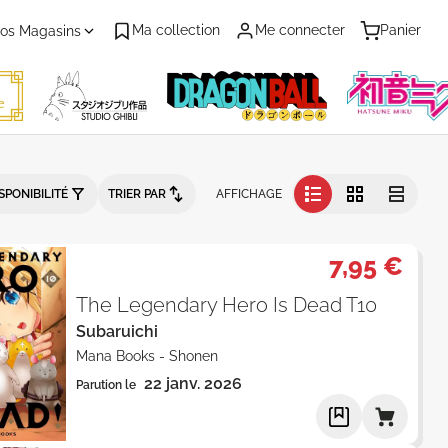
Ma collection
Me connecter
Panier
os Magasins
n - Catalogue produits
SPONIBILITÉ
TRIER PAR
AFFICHAGE
7,95 €
The Legendary Hero Is Dead T10
Subaruichi
Mana Books
-
Shonen
22 janv. 2026
Parution le