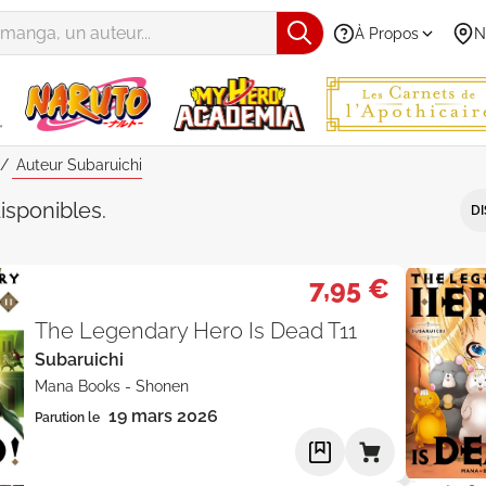
À Propos
N
Auteur Subaruichi
Subaruichi" - Par Date de parutio
isponibles
.
DI
7,95 €
The Legendary Hero Is Dead T11
Subaruichi
Mana Books
-
Shonen
19 mars 2026
Parution le