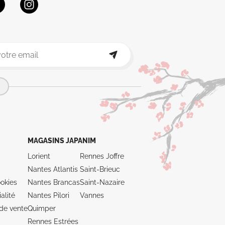
MAGASINS JAPANIM
Lorient
Rennes Joffre
Nantes Atlantis
Saint-Brieuc
okies
Nantes Brancas
Saint-Nazaire
alité
Nantes Pilori
Vannes
de vente
Quimper
Rennes Estrées