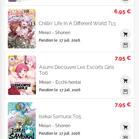
6,95 €
Chillin' Life In A Different World T13
Meian
-
Shonen
Parution le
17 juil. 2026
7,95 €
Asumi Decouvre Les Escorts Girls
T06
Meian
-
Ecchi-hentai
Parution le
17 juil. 2026
7,95 €
Isekai Samurai T05
Meian
-
Shonen
Parution le
17 juil. 2026