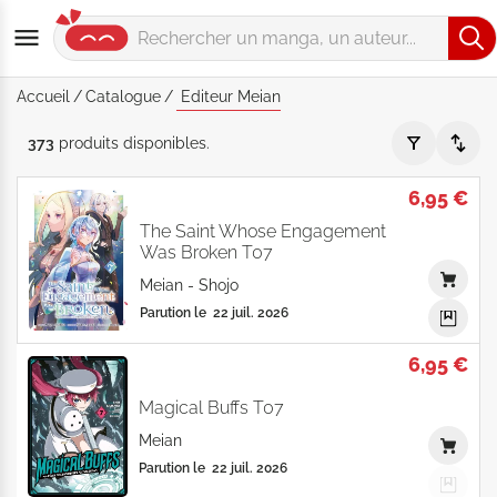
Accueil
Catalogue
Editeur Meian
Editeur "Meian" - Par Date de parution - Catalogue produits
373
produits
disponibles
.
6,95 €
The Saint Whose Engagement
Was Broken T07
Meian
-
Shojo
Parution le
22 juil. 2026
6,95 €
Magical Buffs T07
Meian
Parution le
22 juil. 2026