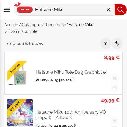
Accueil
Catalogue
Recherche "Hatsune Miku"
Non disponible
Recherche "Hatsune Miku" - Non disponible - Par Date de pa
57
produits
trouvés
.
8,99 €
En rupture
Hatsune Miku Tote Bag Graphique
Parution le
19 juin 2026
49,99 €
En rupture
Hatsune Miku 10th Anniversary VO
(Import) - Artbook
Parution le
24 mars 2026