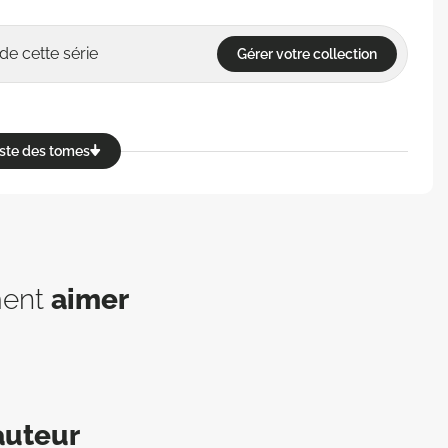
de cette série
Gérer votre collection
reste des tomes
ment
aimer
auteur