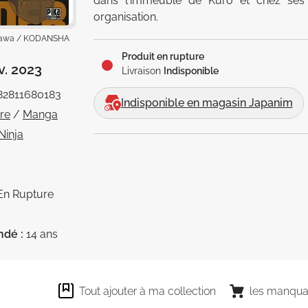
dans l'immeuble de Kurô et chez ses 
organisation.
zawa / KODANSHA
Produit en rupture
v. 2023
Livraison
Indisponible
82811680183
Indisponible en magasin Japanim
vre
/
Manga
Ninja
En Rupture
ndé :
14 ans
Tout ajouter à ma collection
les manqua