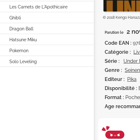
Les Carnets de L'Apothicaire
Ghibli
© 2018 Kengo Hana
Dragon Ball
2 no
Parution le
Hatsune Miku
Code EAN :
97
Pokemon
Catégorie :
Li
Série :
Under 
Solo Leveling
Genre :
Seinen
Editeur :
Pika
Disponibilité :
Format :
Poche
Age recomma