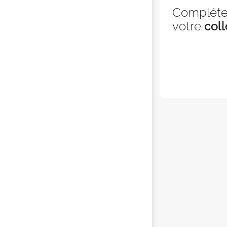
Complét
votre
coll