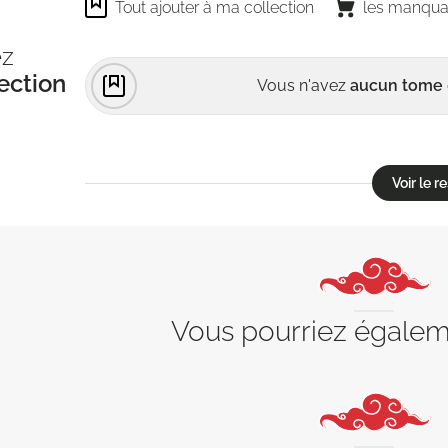
Tout ajouter à ma collection
les manqua
ez
ection
Vous n'avez
aucun tome
Voir le 
Vous pourriez égale