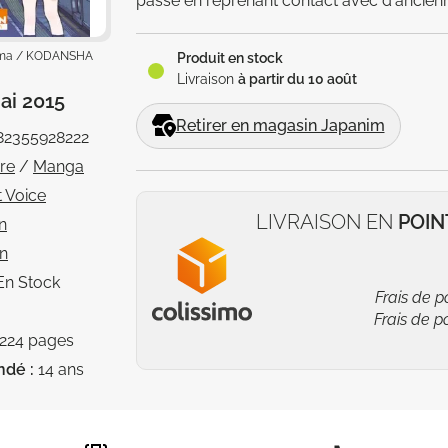
passé en reprenant contact avec d'ancie
Oima / KODANSHA
Produit en stock
Livraison
à partir du 10 août
ai 2015
Retirer en magasin Japanim
82355928222
vre
/
Manga
t Voice
LIVRAISON EN
POIN
n
n
En Stock
Frais de p
Frais de p
224 pages
ndé :
14 ans