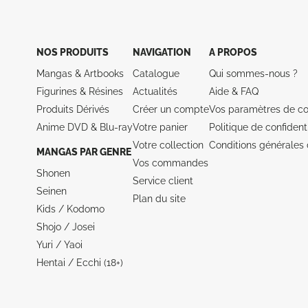
NOS PRODUITS
NAVIGATION
A PROPOS
Mangas & Artbooks
Catalogue
Qui sommes-nous ?
Figurines & Résines
Actualités
Aide &
FAQ
Produits Dérivés
Créer un compte
Vos paramètres de co
Anime DVD & Blu‑ray
Votre panier
Politique de confidenti
Votre collection
Conditions générales 
MANGAS PAR GENRE
Vos commandes
Shonen
Service client
Seinen
Plan du site
Kids / Kodomo
Shojo / Josei
Yuri / Yaoi
Hentai / Ecchi (18+)