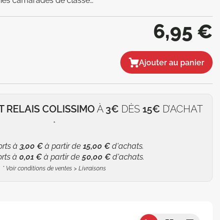
nnes camarades de classe…
6,95 €
Ajouter au panier
T RELAIS COLISSIMO
À
3€
DÈS
15€
D’ACHAT
*
orts à
3,00 €
à partir de
15,00 €
d'achats.
orts à
0,01 €
à partir de
50,00 €
d'achats.
*
Voir conditions de ventes > Livraisons