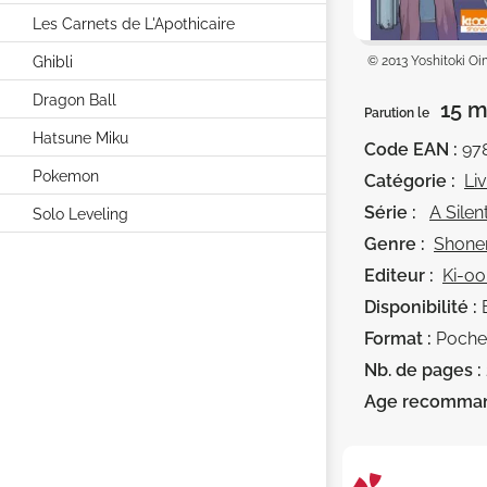
Les Carnets de L'Apothicaire
Ghibli
© 2013 Yoshitoki 
Dragon Ball
15 m
Parution le
Hatsune Miku
Code EAN :
97
Pokemon
Catégorie :
Li
Série :
A Silen
Solo Leveling
Genre :
Shone
Editeur :
Ki-oo
Disponibilité :
Format :
Poche
Nb. de pages :
Age recomma