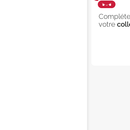
Complét
votre
coll