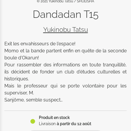
© 2021 Yukinobu Tatsu / SHUEISHA
Dandadan T15
Yukinobu Tatsu
Exit les envahisseurs de l'espace! 

Momo et la bande partent enfin en quête de la seconde 
boule d'Okarun! 

Pour rassembler des informations en toute tranquillité, 
ils décident de fonder un club d'études culturelles et 
historiques. 

Mais le professeur qui se porte volontaire pour les 
superviser, M. 

Sanjôme, semble suspect…

Alors qu'il aménage le local du "club", Okarun tombe sur 
sa déléguée de classe qui lui fait une révélation: depuis 
Produit en stock
le jour où elle a ramassé une étrange boule dorée, il lui 
Livraison
à partir du 12 août
arrive de le voir sous l'apparence d'un ténébreux 