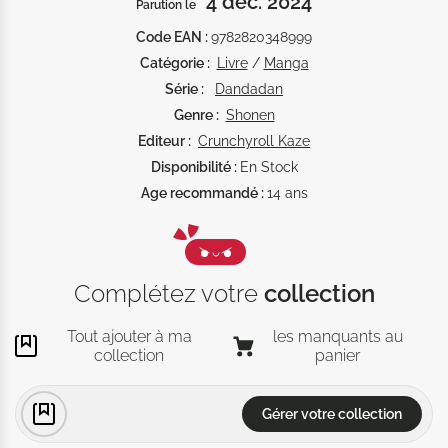
4 déc. 2024
Parution le
Code EAN :
9782820348999
Catégorie :
Livre
/
Manga
Série :
Dandadan
Genre :
Shonen
Editeur :
Crunchyroll Kaze
Disponibilité :
En Stock
Age recommandé :
14 ans
Complétez votre
collection
Tout ajouter à ma
les manquants au
collection
panier
Gérer votre collection