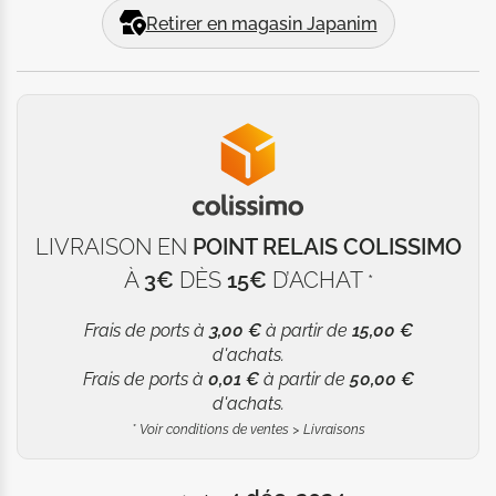
"vampire canon". 

Retirer en magasin Japanim
Elle a également parfois la sensation d'un poids écrasant 
sur son dos… Ce phénomène serait-il lié à un événement 
de son passé ?
LIVRAISON EN
POINT RELAIS COLISSIMO
À
3€
DÈS
15€
D’ACHAT
*
Frais de ports à
3,00 €
à partir de
15,00 €
d'achats.
Frais de ports à
0,01 €
à partir de
50,00 €
d'achats.
*
Voir conditions de ventes > Livraisons