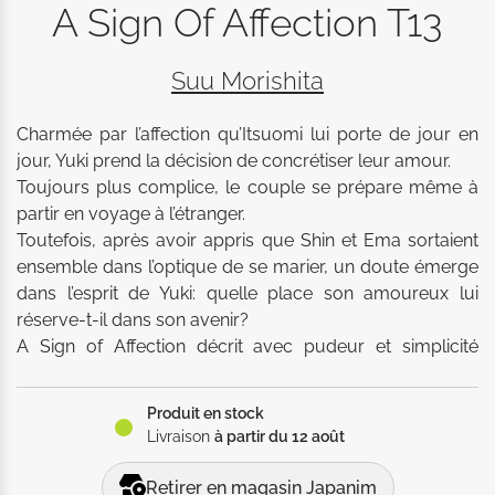
A Sign Of Affection T13
Suu Morishita
Charmée par l’affection qu’Itsuomi lui porte de jour en 
jour, Yuki prend la décision de concrétiser leur amour. 

Toujours plus complice, le couple se prépare même à 
partir en voyage à l’étranger. 

Toutefois, après avoir appris que Shin et Ema sortaient 
ensemble dans l’optique de se marier, un doute émerge 
dans l’esprit de Yuki: quelle place son amoureux lui 
réserve-t-il dans son avenir? 

A Sign of Affection décrit avec pudeur et simplicité 
l'histoire d'amour entre une jeune femme sourde et un 
grand voyageur. 

Produit en stock
À n'en pas douter, les personnages de ce manga ne 
Livraison
à partir du 12 août
manqueront pas de vous émouvoir!
Retirer en magasin Japanim