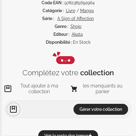
Code EAN :
9782385692964
Catégorie :
Livre
/
Manga
Série :
A Sign of Affection
Genre :
Shojo
Editeur :
Akata
Disponibilité :
En Stock
Complétez votre
collection
Tout ajouter à ma
les manquants au
collection
panier
Gérer votre collection
Voir le reste des tomes