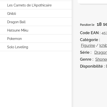
Les Carnets de L'Apothicaire
Ghibli
Dragon Ball
18 s
Parution le
Hatsune Miku
Code EAN :
45
Pokemon
Catégorie :
Figurine
/
Ichi
Solo Leveling
Série :
Dragon
Genre :
Shone
Disponibilité :