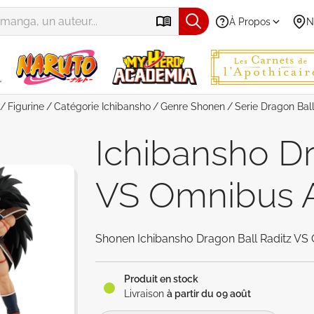
À Propos
N
Figurine
Catégorie
Ichibansho
Genre
Shonen
Serie
Dragon Bal
Ichibansho Dr
VS Omnibus 
Shonen Ichibansho Dragon Ball Raditz VS
Produit en stock
Livraison
à partir du 09 août