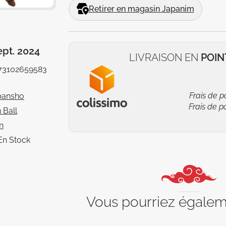
Retirer en magasin Japanim
ept. 2024
LIVRAISON EN
POIN
73102659583
Frais de p
bansho
Frais de p
 Ball
n
En Stock
Vous pourriez égale