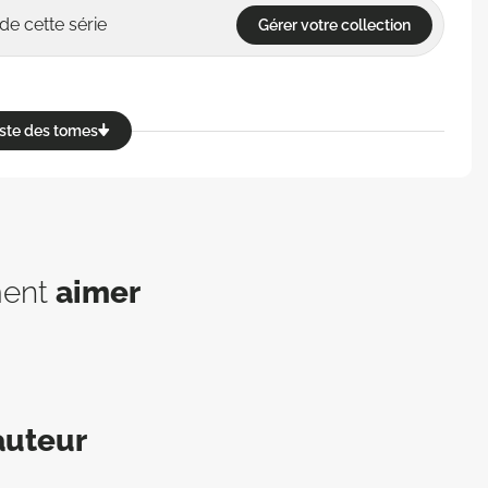
de cette série
Gérer votre collection
reste des tomes
ment
aimer
auteur