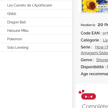
Les Carnets de L'Apothicaire
Ghibli
Dragon Ball
20 n
Parution le
Hatsune Miku
Code EAN :
97
Pokemon
Catégorie :
Li
Série :
How I 
Solo Leveling
Amagami Siste
Genre :
Shone
Disponibilité :
Age recomma
Complét