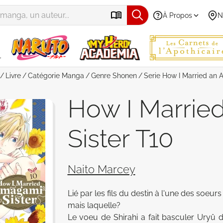
À Propos
N
Livre
Catégorie
Manga
Genre
Shonen
Serie
How I Married an 
How I Marrie
Sister T10
Naito Marcey
Lié par les fils du destin à l'une des soeu
mais laquelle? 

Le voeu de Shirahi a fait basculer Uryû d