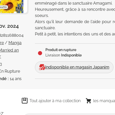
emménagé dans le sanctuaire Amagami. 

Heureusement, grâce à sa rencontre avec Y
soeurs. 

Alors qu'il leur demande de l'aide pour r
ov. 2024
sanctuaire. 

Petit à petit, les intentions des uns et des 
82811688004
la croisée de deux chemins. 

vre
/
Manga
Rentrer ou rester? 

Married an
Produit en rupture
A eux de faire leur choix.
Livraison
Indisponible
r
n
Indisponible en magasin Japanim
En Rupture
ndé :
14 ans
Tout ajouter à ma collection
les manqua
ez