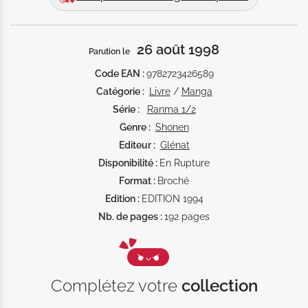
malicieuse Rumiko Takahashi. 

La dessinatrice part de ce postulat inattendu pour 
développer une histoire fleuve. 

26 août 1998
Parution le
De nombreux personnages (hermaphrodites ou pas) 
gravitent autour de Ranma. 

Code EAN :
9782723426589
D'innombrables scènes de combat ponctuent leurs 
Catégorie :
Livre
/
Manga
aventures mais Rumiko Takahashi s'amuse à renouveler 
Série :
Ranma 1/2
le genre en les décrivant sur un mode satirique. 

Genre :
Shonen
Bref, ce manga fantaisiste a un petit aspect bric-à-brac 
Editeur :
Glénat
bien sympathique qui change des éternels combats de 
Disponibilité :
En Rupture
karaté beaucoup moins imaginatifs! --romat
Format :
Broché
Edition :
EDITION 1994
Nb. de pages :
192 pages
Complétez votre
collection