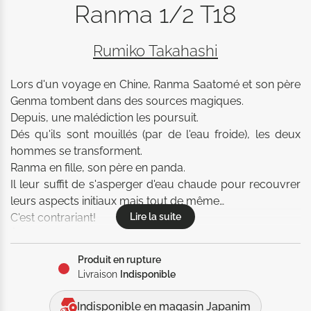
Ranma 1/2 T18
Rumiko Takahashi
Lors d'un voyage en Chine, Ranma Saatomé et son père 
Genma tombent dans des sources magiques. 

Depuis, une malédiction les poursuit. 

Dés qu'ils sont mouillés (par de l'eau froide), les deux 
hommes se transforment. 

Ranma en fille, son père en panda. 

Il leur suffit de s'asperger d'eau chaude pour recouvrer 
leurs aspects initiaux mais tout de même…

Lire la suite
C'est contrariant! 

À seize ans, Ranma est un expert en arts martiaux 
reconnu par ses pairs. 

Produit en rupture
Il a une réputation à tenir! 

Livraison
Indisponible
Cette idée saugrenue: le combattant (d'habitude si viril) 
est hermaphrodite, a germé dans le cerveau de la 
Indisponible en magasin Japanim