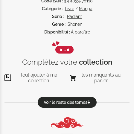
Code EAN :
9791033570110
Catégorie :
Livre
/
Manga
Série :
Radiant
Genre :
Shonen
Disponibilité :
À paraître
Complétez votre
collection
Tout ajouter à ma
les manquants au
collection
panier
Voir le reste des tomes