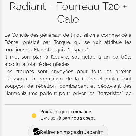
Radiant - Fourreau T20 +
Cale
Le Concile des généraux de l’Inquisition a commencé à 
Bôme, présidé par Torque, qui se voit attribué les 
fonctions du Maréchal qui a "disparu". 

Il met son plan à l’œuvre: soumettre à un contrôle 
absolu la totalité des infectés. 

Les troupes sont envoyées pour tous les arrêter, 
cloisonner la population de la Glèbe et mater tout 
soupçon de rébellion, bombardant et déployant des 
Harmoniziums partout pour priver les "terroristes" de 
Fantasia. 

Mais les Domitors avaient prévu leur coup: le plan 
Produit en précommande
Tartaros. 

Livraison
à partir du 25 sept.
Des œufs de Némésis explosent partout où les 
Harmoniziums sont activés, libérant une menace à 
Retirer en magasin Japanim