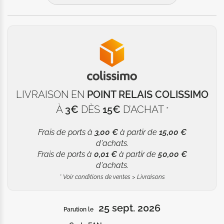
laquelle ni l’Inquisition ni la population ne peut faire face…

Des Némésis qui

- s'ils sont vaincus – explosent! 

Seth et les siens vont devoir trouver une solution à la 
menace, tout en luttant contre une Inquisition en 
panique, prête à tout pour annihiler les infectés.
LIVRAISON EN
POINT RELAIS COLISSIMO
À
3€
DÈS
15€
D’ACHAT
*
Frais de ports à
3,00 €
à partir de
15,00 €
d'achats.
Frais de ports à
0,01 €
à partir de
50,00 €
d'achats.
*
Voir conditions de ventes > Livraisons
25 sept. 2026
Parution le