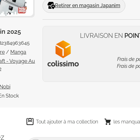
Retirer en magasin Japanim
uin 2025
LIVRAISON EN
POIN
82384963645
vre
/
Manga
Frais de p
aft - Voyage Au
Frais de p
e
 Nobi
En Stock
Tout ajouter à ma collection
les manqua
ez