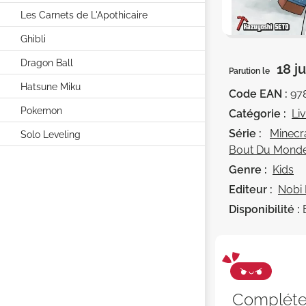
Les Carnets de L'Apothicaire
Ghibli
Dragon Ball
18 j
Parution le
Hatsune Miku
Code EAN :
97
Pokemon
Catégorie :
Li
Série :
Minecr
Solo Leveling
Bout Du Mond
Genre :
Kids
Editeur :
Nobi
Disponibilité :
Complét