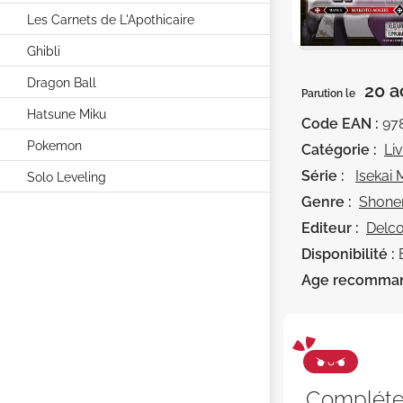
Les Carnets de L'Apothicaire
Ghibli
Dragon Ball
20 a
Parution le
Hatsune Miku
Code EAN :
97
Pokemon
Catégorie :
Li
Série :
Isekai
Solo Leveling
Genre :
Shone
Editeur :
Delco
Disponibilité :
Age recomma
Complét