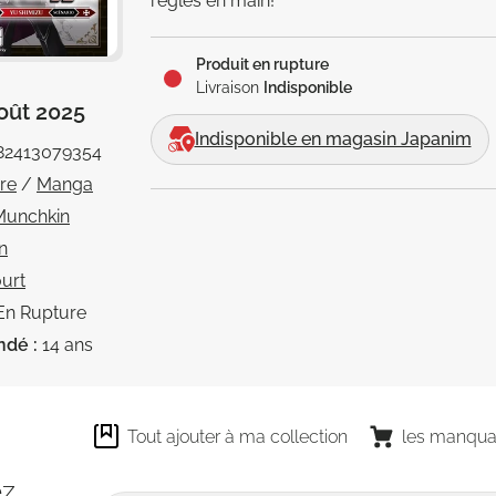
règles en main!
Produit en rupture
Livraison
Indisponible
oût 2025
Indisponible en magasin Japanim
82413079354
vre
/
Manga
 Munchkin
n
urt
En Rupture
ndé :
14 ans
Tout ajouter à ma collection
les manqua
ez