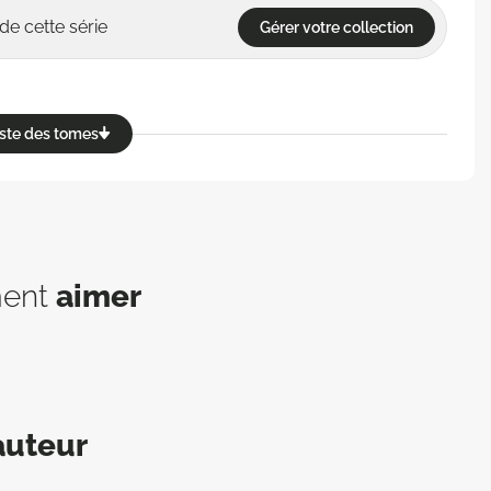
de cette série
Gérer votre collection
reste des tomes
ment
aimer
auteur