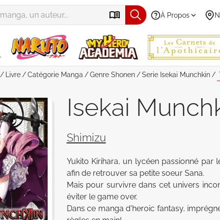
À Propos
N
Livre
Catégorie
Manga
Genre
Shonen
Serie
Isekai Munchkin
Isekai Munchk
Shimizu
Yukito Kirihara, un lycéen passionné par 
afin de retrouver sa petite soeur Sana. 

Mais pour survivre dans cet univers incon
éviter le game over. 

Dans ce manga d'heroic fantasy, imprégné 