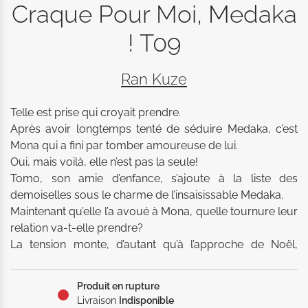
Craque Pour Moi, Medaka
! T09
Ran Kuze
Telle est prise qui croyait prendre. 

Après avoir longtemps tenté de séduire Medaka, c’est 
Mona qui a fini par tomber amoureuse de lui. 

Oui, mais voilà, elle n’est pas la seule! 

Tomo, son amie d’enfance, s’ajoute à la liste des 
demoiselles sous le charme de l’insaisissable Medaka. 

Maintenant qu’elle l’a avoué à Mona, quelle tournure leur 
relation va-t-elle prendre? 

La tension monte, d’autant qu’à l’approche de Noël, 
Mona veut décrocher un rendez-vous avec Medaka!
Produit en rupture
Livraison
Indisponible