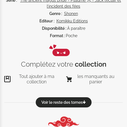
Série :
The ancient magus bride - Psaume 75 - Jack l’éclair et
l’incident des fées
Genre :
Shonen
Editeur :
Komikku Editions
Disponibilité :
À paraître
Format :
Poche
Complétez votre
collection
Tout ajouter à ma
les manquants au
collection
panier
Voir le reste des tomes