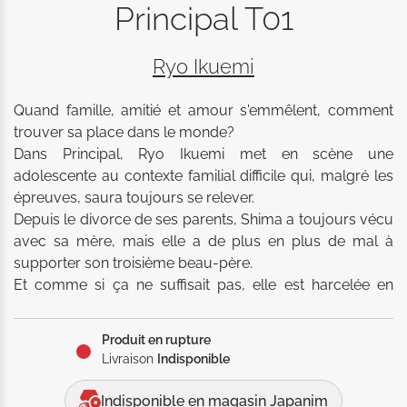
Principal T01
Ryo Ikuemi
Quand famille, amitié et amour s'emmêlent, comment 
trouver sa place dans le monde? 

Dans Principal, Ryo Ikuemi met en scène une 
adolescente au contexte familial difficile qui, malgré les 
épreuves, saura toujours se relever. 

Depuis le divorce de ses parents, Shima a toujours vécu 
avec sa mère, mais elle a de plus en plus de mal à 
supporter son troisième beau-père. 

Et comme si ça ne suffisait pas, elle est harcelée en 
cours. 

Elle prend alors la décision de quitter Tokyo pour 
Produit en rupture
rejoindre son père à Sapporo, espérant ainsi tourner la 
Livraison
Indisponible
page. 

Mais quand elle rencontre Wao et Gen, les deux garçons 
Indisponible en magasin Japanim