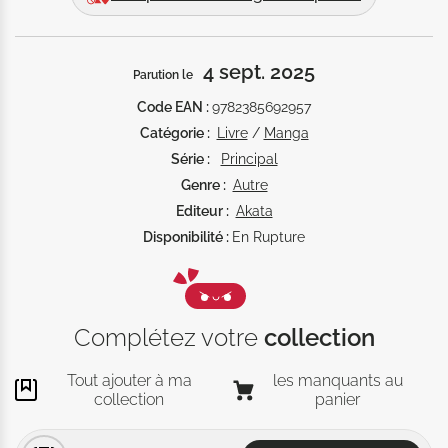
les plus populaires de son nouveau lycée, son cœur 
s'emballe. 

En se rapprochant d'eux, ne risque-t-elle pas de se faire 
4 sept. 2025
Parution le
détester par ses nouvelles camarades ?
Code EAN :
9782385692957
Catégorie :
Livre
/
Manga
Série :
Principal
Genre :
Autre
Editeur :
Akata
Disponibilité :
En Rupture
Complétez votre
collection
Tout ajouter à ma
les manquants au
collection
panier