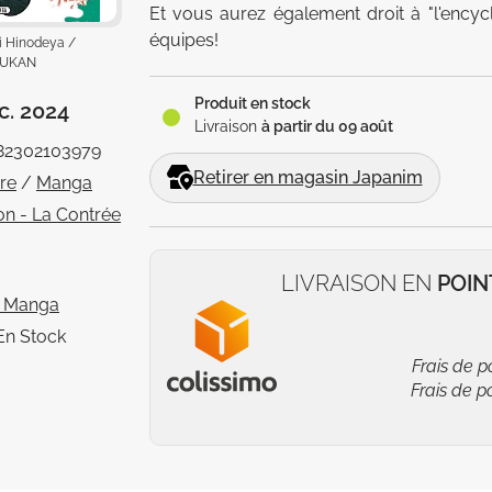
Et vous aurez également droit à "l'ency
équipes!
i Hinodeya /
UKAN
Produit en stock
c. 2024
Livraison
à partir du 09 août
82302103979
Retirer en magasin Japanim
vre
/
Manga
on - La Contrée
LIVRAISON EN
POIN
l Manga
En Stock
Frais de p
Frais de p