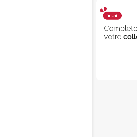
Complét
votre
coll