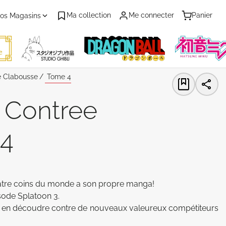
Ma collection
Me connecter
Panier
os Magasins
e Clabousse
Tome 4
a Contree
04
atre coins du monde a son propre manga! 

sode Splatoon 3. 

 à en découdre contre de nouveaux valeureux compétiteurs 